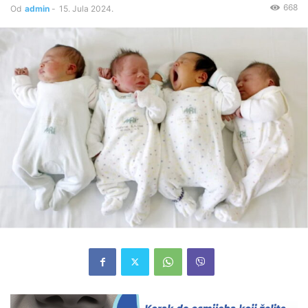
668
Od
admin
-
15. Jula 2024.