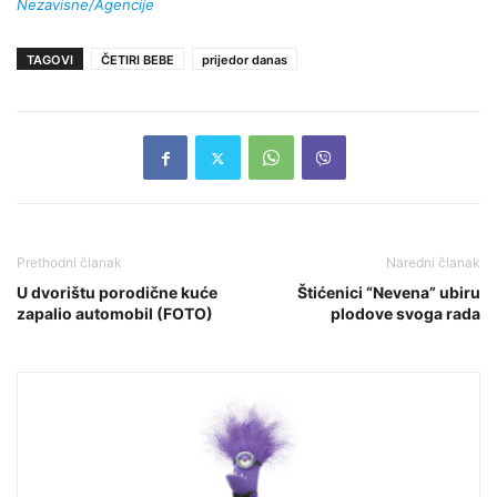
Nezavisne/Agencije
TAGOVI
ČETIRI BEBE
prijedor danas
Prethodni članak
Naredni članak
U dvorištu porodične kuće
Štićenici “Nevena” ubiru
zapalio automobil (FOTO)
plodove svoga rada