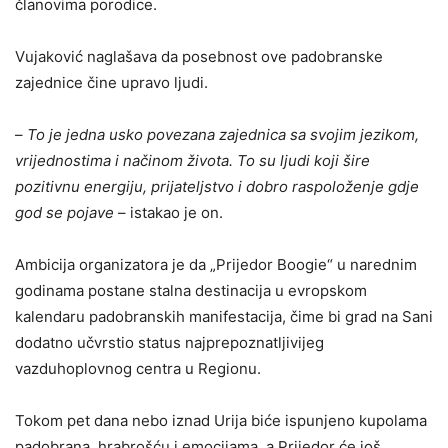
članovima porodice.
Vujaković naglašava da posebnost ove padobranske
zajednice čine upravo ljudi.
–
To je jedna usko povezana zajednica sa svojim jezikom,
vrijednostima i načinom života. To su ljudi koji šire
pozitivnu energiju, prijateljstvo i dobro raspoloženje gdje
god se pojave
– istakao je on.
Ambicija organizatora je da „Prijedor Boogie“ u narednim
godinama postane stalna destinacija u evropskom
kalendaru padobranskih manifestacija, čime bi grad na Sani
dodatno učvrstio status najprepoznatljivijeg
vazduhoplovnog centra u Regionu.
Tokom pet dana nebo iznad Urija biće ispunjeno kupolama
padobrana, hrabrošću i emocijama, a Prijedor će još