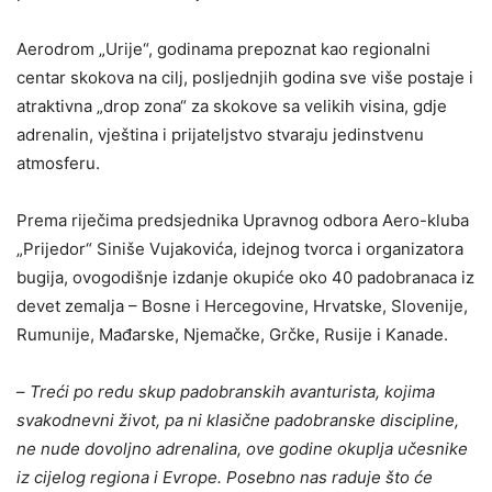
Aerodrom „Urije“, godinama prepoznat kao regionalni
centar skokova na cilj, posljednjih godina sve više postaje i
atraktivna „drop zona“ za skokove sa velikih visina, gdje
adrenalin, vještina i prijateljstvo stvaraju jedinstvenu
atmosferu.
Prema riječima predsjednika Upravnog odbora Aero-kluba
„Prijedor“ Siniše Vujakovića, idejnog tvorca i organizatora
bugija, ovogodišnje izdanje okupiće oko 40 padobranaca iz
devet zemalja – Bosne i Hercegovine, Hrvatske, Slovenije,
Rumunije, Mađarske, Njemačke, Grčke, Rusije i Kanade.
–
Treći po redu skup padobranskih avanturista, kojima
svakodnevni život, pa ni klasične padobranske discipline,
ne nude dovoljno adrenalina, ove godine okuplja učesnike
iz cijelog regiona i Evrope. Posebno nas raduje što će