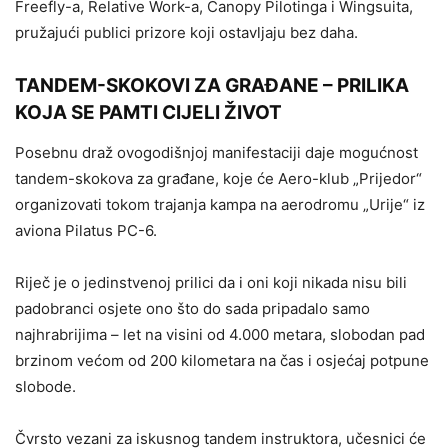
Freefly-a, Relative Work-a, Canopy Pilotinga i Wingsuita,
pružajući publici prizore koji ostavljaju bez daha.
TANDEM-SKOKOVI ZA GRAĐANE – PRILIKA
KOJA SE PAMTI CIJELI ŽIVOT
Posebnu draž ovogodišnjoj manifestaciji daje mogućnost
tandem-skokova za građane, koje će Aero-klub „Prijedor“
organizovati tokom trajanja kampa na aerodromu „Urije“ iz
aviona Pilatus PC-6.
Riječ je o jedinstvenoj prilici da i oni koji nikada nisu bili
padobranci osjete ono što do sada pripadalo samo
najhrabrijima – let na visini od 4.000 metara, slobodan pad
brzinom većom od 200 kilometara na čas i osjećaj potpune
slobode.
Čvrsto vezani za iskusnog tandem instruktora, učesnici će