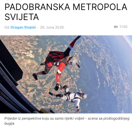
PADOBRANSKA METROPOLA
SVIJETA
1130
Od
Dragan Stojnić
-
29. Juna 2026.
Prijedor iz perspektive koju su samo rijetki vidjeli - scena sa prošlogodišnjeg
bugija