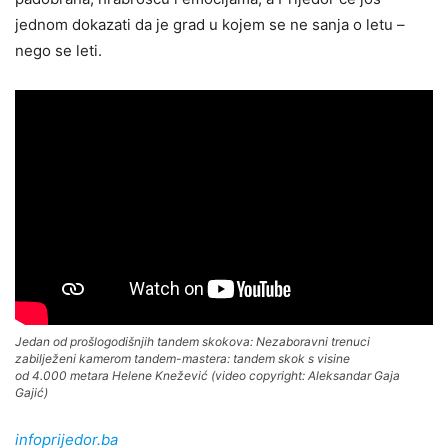
jednom dokazati da je grad u kojem se ne sanja o letu –
nego se leti.
Jedan od prošlogodišnjih tandem skokova:
Nezaboravni trenuci
zabilježeni kamerom tandem-mastera: tandem skok s visine
od 4.000 metara Helene Knežević
(video copyright: Aleksandar Gaja
Gajić)
infoprijedor.ba