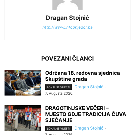
Dragan Stojnić
http://www.infoprijedor.ba
POVEZANI ČLANCI
Održana 18. redovna sjednica
Skupštine grada
Dragan Stojnić
-
LOKALNE VIJESTI
7. Augusta 2026.
DRAGOTINJSKE VEČERI –
MJESTO GDJE TRADICIJA ČUVA
SJEĆANJE
Dragan Stojnić
-
LOKALNE VIJESTI
7. Augusta 2026.