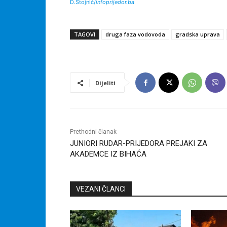
D.Stojnić/
infoprijedor.ba
TAGOVI
druga faza vodovoda
gradska uprava
Dijeliti
Prethodni članak
JUNIORI RUDAR-PRIJEDORA PREJAKI ZA
AKADEMCE IZ BIHAĆA
VEZANI ČLANCI