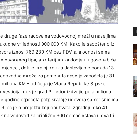
nje druge faze radova na vodovodnoj mreži u naseljima
e, ukupne vrijednosti 900.000 KM. Kako je saopšteno iz
ovora iznosi 769.230 KM bez PDV-a, a odnosi se na
e otvorenog tipa, a kriterijum za dodjelu ugovora biće
 mjeseci, dok je krajnji rok za dostavljanje ponuda 13.
 vodovodne mreže za pomenuta naselja započela je 31.
3 miliona KM – od čega je Vlada Republike Srpske
nvesticija, dok je grad Prijedor izdvojio pola miliona
le godine otpočela potpisivanje ugovora sa korisnicima
ječ je o projektu koji obuhvata izgradnju oko 41
čak na vodovod za približno 600 domaćinstava u ova tri