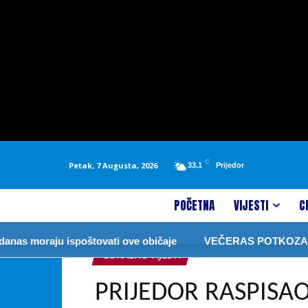
C
Petak, 7 Augusta, 2026
33.1
Prijedor
POČETNA
VIJESTI
C
moraju ispoštovati ove običaje
VEČERAS POTKOZARJE F
LOKALNE VIJESTI
PRIJEDOR RASPISA