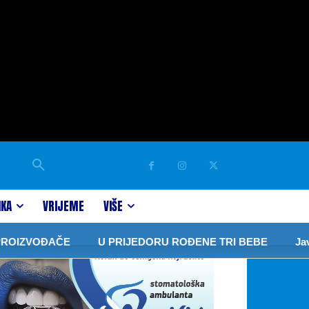
IKA
VRIJEME
VIŠE
ZVOĐAČE
U PRIJEDORU ROĐENE TRI BEBE
Javor: Z