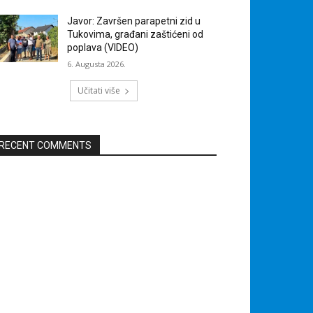
Javor: Završen parapetni zid u
Tukovima, građani zaštićeni od
poplava (VIDEO)
6. Augusta 2026.
Učitati više
RECENT COMMENTS