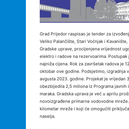
Grad Prijedor raspisao je tender za izvođe
Veliko Palančište, Stari Voćnjak i Kavaništ
Gradske uprave, procijenjena vrijednost ug
elektro i radove na rezervoarima. Postupak j
najniža cijena. Rok za završetak radova je 12
oktobar ove godine. Podsjetimo, izgradnja
avgusta 2023. godine. Projekat je vrijedan 
obezbijedila 2,5 miliona iz Programa javnih i
maraka. Gradska uprava je već u aprilu proš
novoizgrađene primarne vodovodne mreže. Ri
kilometar mreže i koji će omogućiti priklju
naselja.