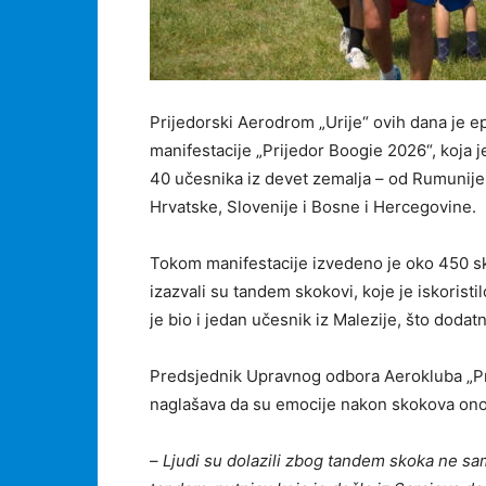
Prijedorski Aerodrom „Urije“ ovih dana je e
manifestacije „Prijedor Boogie 2026“, koja 
40 učesnika iz devet zemalja – od Rumunije
Hrvatske, Slovenije i Bosne i Hercegovine.
Tokom manifestacije izvedeno je oko 450 s
izazvali su tandem skokovi, koje je iskoristi
je bio i jedan učesnik iz Malezije, što dod
Predsjednik Upravnog odbora Aerokluba „Pri
naglašava da su emocije nakon skokova ono 
–
Ljudi su dolazili zbog tandem skoka ne sam