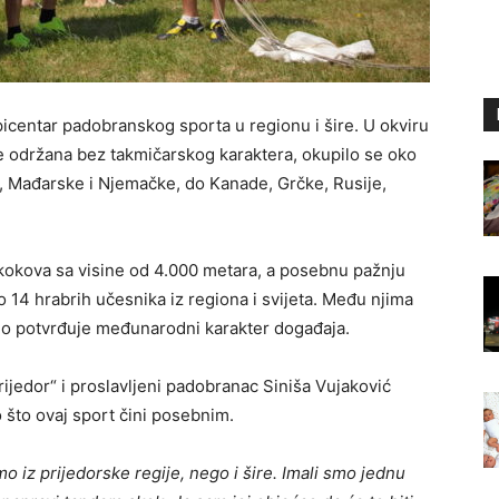
picentar padobranskog sporta u regionu i šire. U okviru
je održana bez takmičarskog karaktera, okupilo se oko
, Mađarske i Njemačke, do Kanade, Grčke, Rusije,
kokova sa visine od 4.000 metara, a posebnu pažnju
lo 14 hrabrih učesnika iz regiona i svijeta. Među njima
atno potvrđuje međunarodni karakter događaja.
jedor“ i proslavljeni padobranac Siniša Vujaković
što ovaj sport čini posebnim.
o iz prijedorske regije, nego i šire. Imali smo jednu