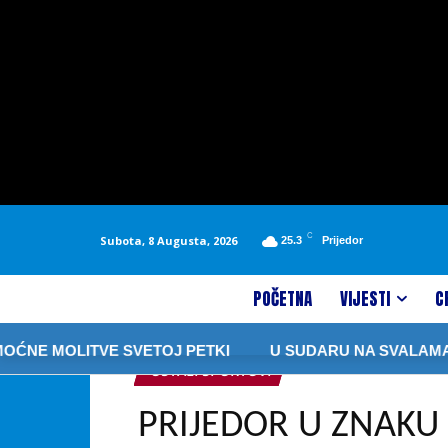
C
Subota, 8 Augusta, 2026
25.3
Prijedor
POČETNA
VIJESTI
C
ITVE SVETOJ PETKI
U SUDARU NA SVALAMA MOTOCIK
OSTALI SPORTOVI
PRIJEDOR U ZNAKU 