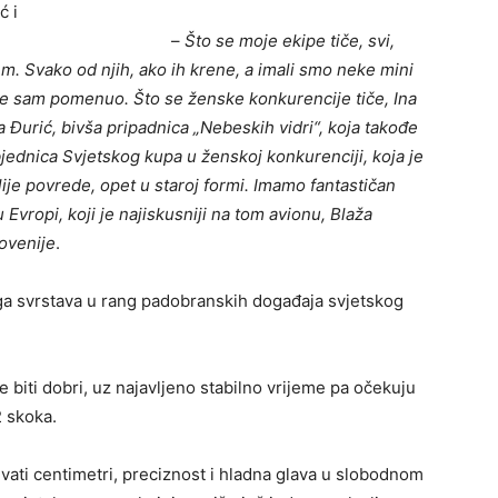
ć i
. –
Što se moje ekipe tiče, svi,
em. Svako od njih, ako ih krene, a imali smo neke mini
oje sam pomenuo. Što se ženske konkurencije tiče, Ina
da Đurić, bivša pripadnica „Nebeskih vidri“, koja takođe
bjednica Svjetskog kupa u ženskoj konkurenciji, koja je
lije povrede, opet u staroj formi. Imamo fantastičan
 Evropi, koji je najiskusniji na tom avionu, Blaža
ovenije
.
 ga svrstava u rang padobranskih događaja svjetskog
e biti dobri, uz najavljeno stabilno vrijeme pa očekuju
 skoka.
ati centimetri, preciznost i hladna glava u slobodnom