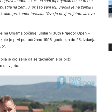
napravi tandem skok. Ja sam joj objećao da će to biti
ustila na zemlju, prišao sam joj. Sjedila je na zemlji i
 kratko prokomentarisala: “Ovo je nevjerojatno. Ja ovo
ros na Urijama počinje jubilarni 30th Prijedor Open –
oje je prvi put održano 1996. godine, a do 25. izdanja
up“.
la je dio želje da se takmičenje približi
 u svijetu.