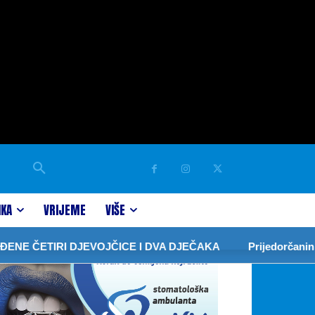
IKA
VRIJEME
VIŠE
RI DJEVOJČICE I DVA DJEČAKA
Prijedorčanin zaboravio 