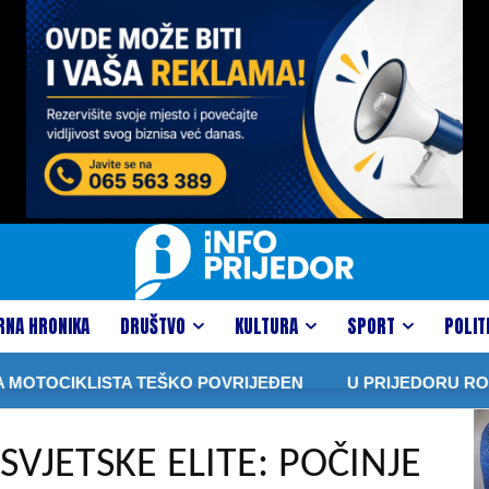
RNA HRONIKA
DRUŠTVO
KULTURA
SPORT
POLIT
LISTA TEŠKO POVRIJEĐEN
U PRIJEDORU ROĐENE ČETI
SVJETSKE ELITE: POČINJE