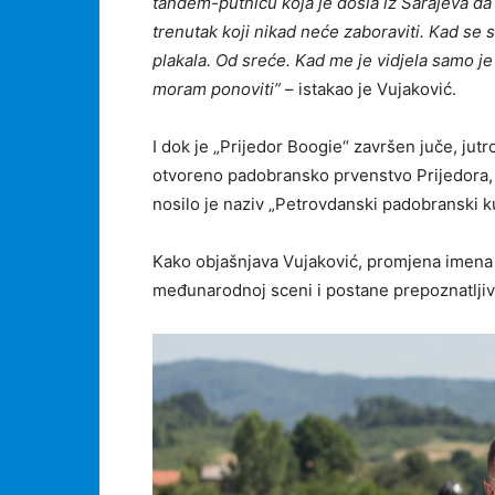
tandem-putnicu koja je došla iz Sarajeva da 
trenutak koji nikad neće zaboraviti. Kad se sp
plakala. Od sreće. Kad me je vidjela samo je
moram ponoviti”
– istakao je Vujaković.
I dok je „Prijedor Boogie“ završen juče, jut
otvoreno padobransko prvenstvo Prijedora, k
nosilo je naziv „Petrovdanski padobranski k
Kako objašnjava Vujaković, promjena imena bi
međunarodnoj sceni i postane prepoznatljivo