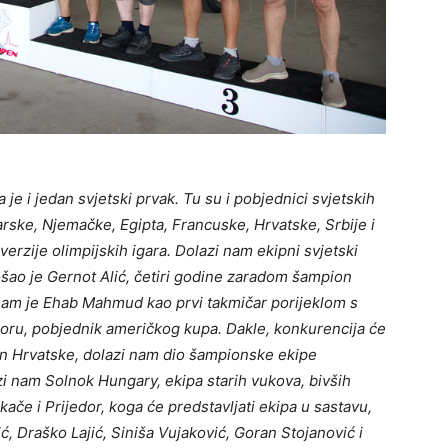
je i jedan svjetski prvak. Tu su i pobjednici svjetskih
arske, Njemačke, Egipta, Francuske, Hrvatske, Srbije i
rzije olimpijskih igara. Dolazi nam ekipni svjetski
ošao je Gernot Alić, četiri godine zaradom šampion
nam je Ehab Mahmud kao prvi takmičar porijeklom s
edoru, pobjednik američkog kupa. Dakle, konkurencija će
on Hrvatske, dolazi nam dio šampionske ekipe
zi nam Solnok Hungary, ekipa starih vukova, bivših
če i Prijedor, koga će predstavljati ekipa u sastavu,
ć, Draško Lajić, Siniša Vujaković, Goran Stojanović i