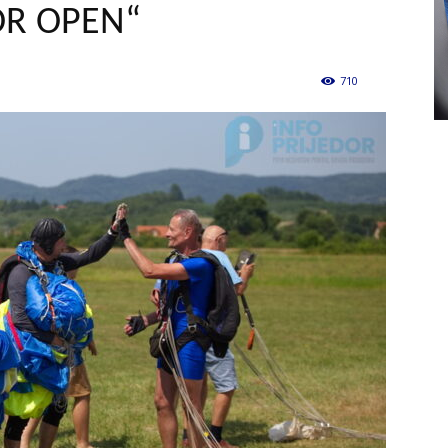
OR OPEN“
710
0