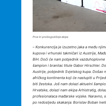
Prve tri prošlogodišnje ekipe
–
Konkurencija je izuzetno jaka a među njima 
kupova i vrhunski takmičari iz Austrije, Mađ
BiH. Doći će nam pobjednik vazduhoplovne ve
šampion i branilac titule Gabor Hirschler. D
Austrije, pobjednik Svjetskog kupa. Došao 
afričkog kontinenta koji će nastupiti u Prij
biti žestoka. Još nam dolazi aktuelni šampi
Hrvatske, dolazi nam ekipa Arhistratig, dola
profesionalaca mađarske vojske. Naravno, ska
po redosljedu skakanja: Borislav Boban Iveti