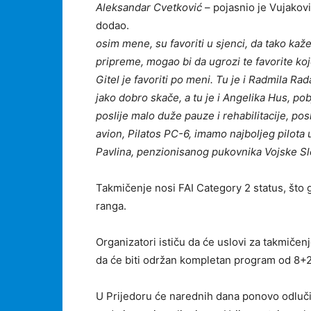
Aleksandar Cvetković
– pojasnio je Vujakovi
dodao
osim mene, su favoriti u sjenci, da tako kaž
pripreme, mogao bi da ugrozi te favorite k
Gitel je favoriti po meni. Tu je i Radmila Ra
jako dobro skače, a tu je i Angelika Hus, po
poslije malo duže pauze i rehabilitacije, pos
avion, Pilatos PC-6, imamo najboljeg pilota u
Pavlina, penzionisanog pukovnika Vojske Sl
Takmičenje nosi FAI Category 2 status, što
ranga.
Organizatori ističu da će uslovi za takmičenj
da će biti održan kompletan program od 8+2
U Prijedoru će narednih dana ponovo odlučiv