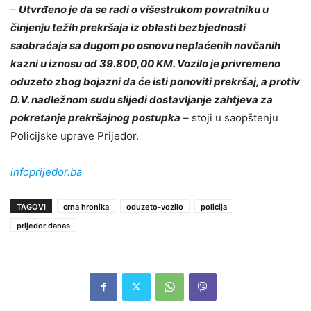
–
Utvrđeno je da se radi o višestrukom povratniku u
činjenju težih prekršaja iz oblasti bezbjednosti
saobraćaja sa dugom po osnovu neplaćenih novčanih
kazni u iznosu od 39.800,00 KM. Vozilo je privremeno
oduzeto zbog bojazni da će isti ponoviti prekršaj, a protiv
D.V. nadležnom sudu slijedi dostavljanje zahtjeva za
pokretanje prekršajnog postupka
– stoji u saopštenju
Policijske uprave Prijedor.
infoprijedor.ba
TAGOVI
crna hronika
oduzeto-vozilo
policija
prijedor danas