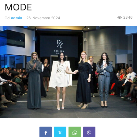
MODE
2346
Od
admin
-
26. Novembra 2024.