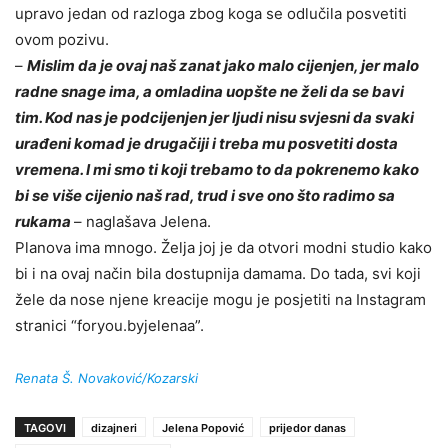
upravo jedan od razloga zbog koga se odlučila posvetiti
ovom pozivu.
–
Mislim da je ovaj naš zanat jako malo cijenjen, jer malo
radne snage ima, a omladina uopšte ne želi da se bavi
tim. Kod nas je podcijenjen jer ljudi nisu svjesni da svaki
urađeni komad je drugačiji i treba mu posvetiti dosta
vremena. I mi smo ti koji trebamo to da pokrenemo kako
bi se više cijenio naš rad, trud i sve ono što radimo sa
rukama
– naglašava Jelena.
Planova ima mnogo. Želja joj je da otvori modni studio kako
bi i na ovaj način bila dostupnija damama. Do tada, svi koji
žele da nose njene kreacije mogu je posjetiti na Instagram
stranici “foryou.byjelenaa”.
Renata Š. Novaković/Kozarski
TAGOVI
dizajneri
Jelena Popović
prijedor danas