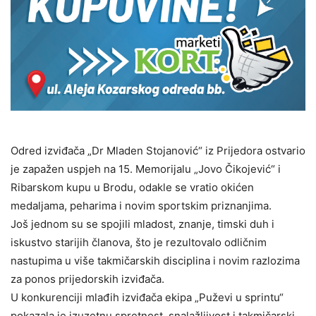
Odred izviđača „Dr Mladen Stojanović“ iz Prijedora ostvario
je zapažen uspjeh na 15. Memorijalu „Jovo Čikojević“ i
Ribarskom kupu u Brodu, odakle se vratio okićen
medaljama, peharima i novim sportskim priznanjima.
Još jednom su se spojili mladost, znanje, timski duh i
iskustvo starijih članova, što je rezultovalo odličnim
nastupima u više takmičarskih disciplina i novim razlozima
za ponos prijedorskih izviđača.
U konkurenciji mlađih izviđača ekipa „Puževi u sprintu“
pokazala je izuzetnu spretnost, snalažljivost i takmičarski