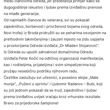
među članovima odreda, jer predstavlja primjer kako se
dugogodišnje iskustvo i ljubav prema izviđaštvu prenose
na mlađe generacije.
Od najmlađih članova do veterana, svi su pokazali
zajedništvo, borbenost i privrženost bojama svog odreda.
Novi trofeji iz Broda pridružili su se peharima osvojenim na
prethodnim takmičenjima i zauzeli mjesto na zidu uspjeha
u prostorijama Odreda izviđača „Dr Mladen Stojanović“.
Iz Odreda su uputili zahvalnost domaćinima Odredu
izviđača Petar Kočić na odličnoj organizaciji manifestacije,
kao i roditeljima, prijateljima i svim simpatizerima koji
pružaju nesebičnu podršku njihovom radu.
Čestitke zaslužuju svi učesnici, a posebno ekipe „Male
munje“, „Puževi u sprintu“ i Ljubomir Radanov – Bubi, koji
su još jednom pokazali da se trud, zajedništvo i ljubav
prema izviđaštvu uvijek vraćaju kroz vrhunske rezultate.
Bravo za prijedorske šampione!