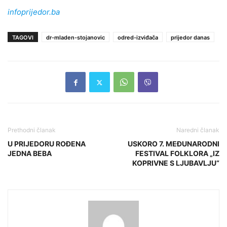
infoprijedor.ba
TAGOVI
dr-mladen-stojanovic
odred-izviđača
prijedor danas
Prethodni članak
Naredni članak
U PRIJEDORU ROĐENA
USKORO 7. MEĐUNARODNI
JEDNA BEBA
FESTIVAL FOLKLORA „IZ
KOPRIVNE S LJUBAVLJU“