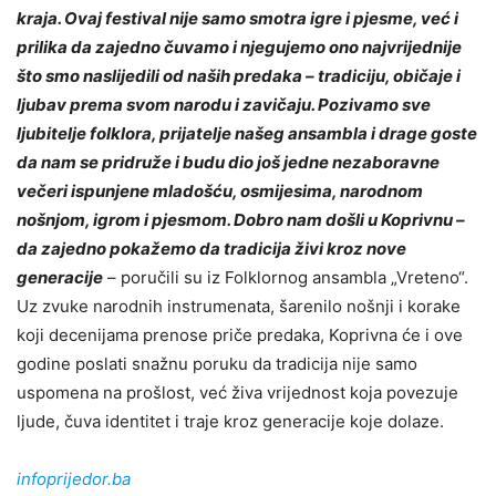
kraja. Ovaj festival nije samo smotra igre i pjesme, već i
prilika da zajedno čuvamo i njegujemo ono najvrijednije
što smo naslijedili od naših predaka – tradiciju, običaje i
ljubav prema svom narodu i zavičaju. Pozivamo sve
ljubitelje folklora, prijatelje našeg ansambla i drage goste
da nam se pridruže i budu dio još jedne nezaboravne
večeri ispunjene mladošću, osmijesima, narodnom
nošnjom, igrom i pjesmom. Dobro nam došli u Koprivnu –
da zajedno pokažemo da tradicija živi kroz nove
generacije
– poručili su iz Folklornog ansambla „Vreteno“.
Uz zvuke narodnih instrumenata, šarenilo nošnji i korake
koji decenijama prenose priče predaka, Koprivna će i ove
godine poslati snažnu poruku da tradicija nije samo
uspomena na prošlost, već živa vrijednost koja povezuje
ljude, čuva identitet i traje kroz generacije koje dolaze.
infoprijedor.ba