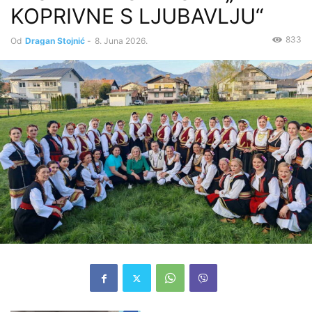
KOPRIVNE S LJUBAVLJU“
833
Od
Dragan Stojnić
-
8. Juna 2026.