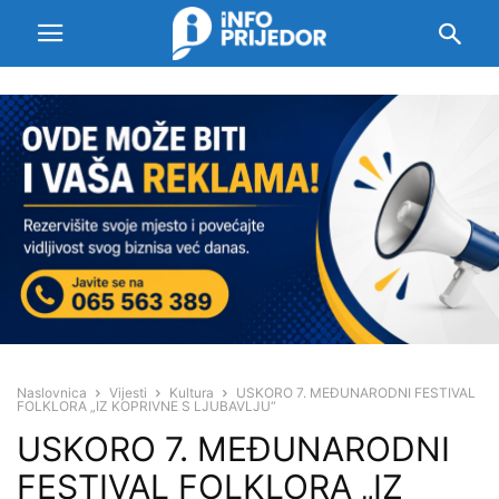
Naslovnica
Vijesti
Kultura
USKORO 7. MEĐUNARODNI FESTIVAL
FOLKLORA „IZ KOPRIVNE S LJUBAVLJU“
USKORO 7. MEĐUNARODNI
FESTIVAL FOLKLORA „IZ