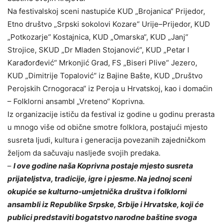
Na festivalskoj sceni nastupiće KUD „Brojanica“ Prijedor,
Etno društvo „Srpski sokolovi Kozare“ Urije–Prijedor, KUD
„Potkozarje“ Kostajnica, KUD „Omarska“, KUD „Janj“
Strojice, SKUD „Dr Mladen Stojanović“, KUD „Petar I
Karađorđević“ Mrkonjić Grad, FS „Biseri Plive“ Jezero,
KUD „Dimitrije Topalović“ iz Bajine Bašte, KUD „Društvo
Perojskih Crnogoraca“ iz Peroja u Hrvatskoj, kao i domaćin
– Folklorni ansambl „Vreteno“ Koprivna.
Iz organizacije ističu da festival iz godine u godinu prerasta
u mnogo više od obične smotre folklora, postajući mjesto
susreta ljudi, kultura i generacija povezanih zajedničkom
željom da sačuvaju nasljeđe svojih predaka.
–
I ove godine naša Koprivna postaje mjesto susreta
prijateljstva, tradicije, igre i pjesme. Na jednoj sceni
okupiće se kulturno-umjetnička društva i folklorni
ansambli iz Republike Srpske, Srbije i Hrvatske, koji će
publici predstaviti bogatstvo narodne baštine svoga