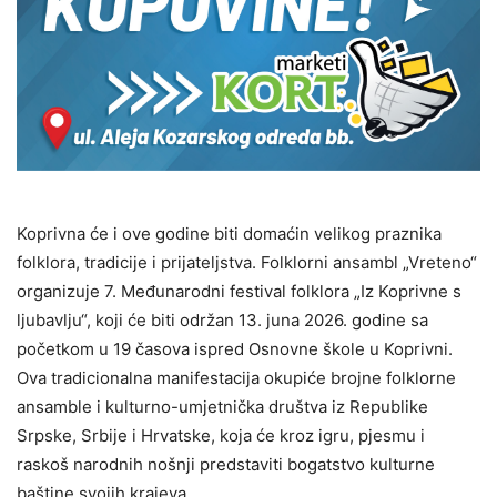
Koprivna će i ove godine biti domaćin velikog praznika
folklora, tradicije i prijateljstva. Folklorni ansambl „Vreteno“
organizuje 7. Međunarodni festival folklora „Iz Koprivne s
ljubavlju“, koji će biti održan 13. juna 2026. godine sa
početkom u 19 časova ispred Osnovne škole u Koprivni.
Ova tradicionalna manifestacija okupiće brojne folklorne
ansamble i kulturno-umjetnička društva iz Republike
Srpske, Srbije i Hrvatske, koja će kroz igru, pjesmu i
raskoš narodnih nošnji predstaviti bogatstvo kulturne
baštine svojih krajeva.