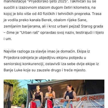
manifestacije “Prijedorsko ljeto 2025”. Takmičari su se
suočili s izazovnom stazom dugom četiri kilometra, na
kojoj je bilo više od 40 fizičkih i tehničkih prepreka. Trasa
je vodila preko kanala Berek, obalom rijeke Sane,
zemljanim barijerama, ali i kroz urbani pejzaž Starog grada
– čime je “Urban raš” opravdao svoj naziv, testirajući i tijelo
i um.
Najviše razloga za slavlje imao je domaćin. Ekipa iz
Prijedora odnijela je ubjedljivu ekipnu pobjedu u
seniorskoj konkurenciji, ostavivši iza sebe dvije ekipe iz
Banje Luke koje su zauzele drugo i treće mjesto.