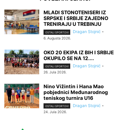
MLADI STONOTENISERI IZ
SRPSKE I SRBIJE ZAJEDNO
TRENIRAJU U TREBINJU
Dragan Stojnić
-
OSTALI SPORTOVI
6. Augusta 2026.
OKO 20 EKIPA IZ BIH I SRBIJE
OKUPILO SE NA 12....
Dragan Stojnić
-
OSTALI SPORTOVI
26. Jula 2026.
Nino Vižintin i Hana Mao
pobjednici Međunarodnog
teniskog turnira U16
Dragan Stojnić
-
OSTALI SPORTOVI
24. Jula 2026.