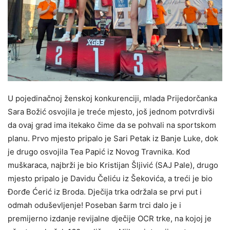
U pojedinačnoj ženskoj konkurenciji, mlada Prijedorčanka
Sara Božić osvojila je treće mjesto, još jednom potvrdivši
da ovaj grad ima itekako čime da se pohvali na sportskom
planu. Prvo mjesto pripalo je Sari Petak iz Banje Luke, dok
je drugo osvojila Tea Papić iz Novog Travnika. Kod
muškaraca, najbrži je bio Kristijan Šljivić (SAJ Pale), drugo
mjesto pripalo je Davidu Čeliću iz Šekovića, a treći je bio
Đorđe Ćerić iz Broda. Dječija trka održala se prvi put i
odmah oduševljenje! Poseban šarm trci dalo je i
premijerno izdanje revijalne dječije OCR trke, na kojoj je