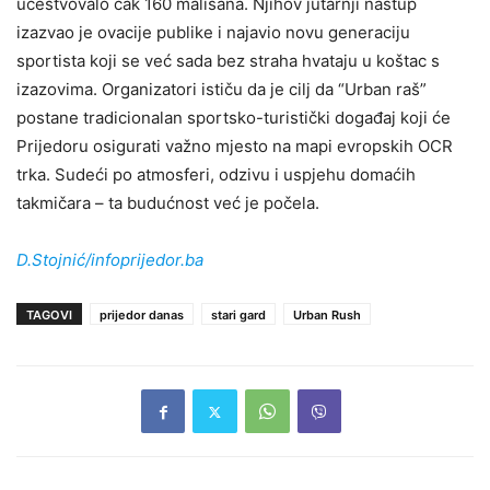
učestvovalo čak 160 mališana. Njihov jutarnji nastup
izazvao je ovacije publike i najavio novu generaciju
sportista koji se već sada bez straha hvataju u koštac s
izazovima. Organizatori ističu da je cilj da “Urban raš”
postane tradicionalan sportsko-turistički događaj koji će
Prijedoru osigurati važno mjesto na mapi evropskih OCR
trka. Sudeći po atmosferi, odzivu i uspjehu domaćih
takmičara – ta budućnost već je počela.
D.Stojnić/infoprijedor.ba
TAGOVI
prijedor danas
stari gard
Urban Rush