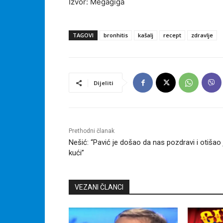
Izvor: Megagiga
TAGOVI
bronhitis
kašalj
recept
zdravlje
Dijeliti
Prethodni članak
Nešić: “Pavić je došao da nas pozdravi i otišao 
kući”
VEZANI ČLANCI