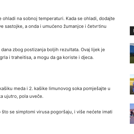
e ohladi na sobnoj temperaturi. Kada se ohladi, dodajte
ve sastojke, a onda i umućeno žumanjce i četvrtinu
 dana zbog postizanja boljih rezultata. Ovaj lijek je
grla i traheitisa, a mogu da ga koriste i djeca.
. kašiku meda i 2. kašike limunovog soka pomješajte u
ka ujutro, pola uveče.
 što se simptomi virusa pogoršaju, i više nećete imati