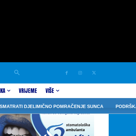
IKA
VRIJEME
VIŠE
ATRATI DJELIMIČNO POMRAČENJE SUNCA
PODRŠKA PO