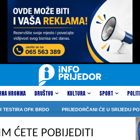
RNA HRONIKA
DRUŠTVO
KULTURA
SPORT
POLIT
ESTIRA OFK BRDO
PRIJEDORČANI ĆE U SRIJEDU POSM
IM ĆETE POBIJEDITI