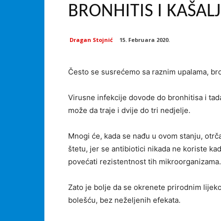
BRONHITIS I KAŠALJ
Dragan Stojnić
15. Februara 2020.
Često se susrećemo sa raznim upalama, bron
Virusne infekcije dovode do bronhitisa i tada
može da traje i dvije do tri nedjelje.
Mnogi će, kada se nađu u ovom stanju, otrč
štetu, jer se antibiotici nikada ne koriste k
povećati rezistentnost tih mikroorganizama.
Zato je bolje da se okrenete prirodnim lije
bolešću, bez neželjenih efekata.