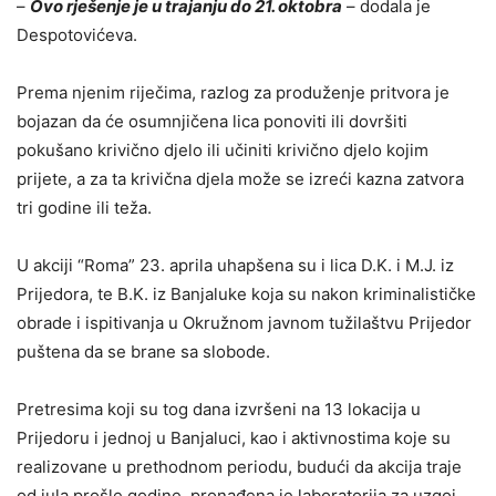
–
Ovo rješenje je u trajanju do 21. oktobra
– dodala je
Despotovićeva.
Prema njenim riječima, razlog za produženje pritvora je
bojazan da će osumnjičena lica ponoviti ili dovršiti
pokušano krivično djelo ili učiniti krivično djelo kojim
prijete, a za ta krivična djela može se izreći kazna zatvora
tri godine ili teža.
U akciji “Roma” 23. aprila uhapšena su i lica D.K. i M.J. iz
Prijedora, te B.K. iz Banjaluke koja su nakon kriminalističke
obrade i ispitivanja u Okružnom javnom tužilaštvu Prijedor
puštena da se brane sa slobode.
Pretresima koji su tog dana izvršeni na 13 lokacija u
Prijedoru i jednoj u Banjaluci, kao i aktivnostima koje su
realizovane u prethodnom periodu, budući da akcija traje
od jula prošle godine, pronađena je laboratorija za uzgoj