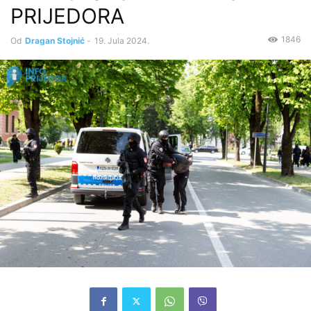
PRIJEDORA
1846
Od
Dragan Stojnić
-
19. Jula 2024.