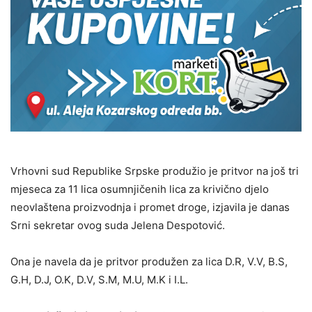
Vrhovni sud Republike Srpske produžio je pritvor na još tri
mjeseca za 11 lica osumnjičenih lica za krivično djelo
neovlaštena proizvodnja i promet droge, izjavila je danas
Srni sekretar ovog suda Jelena Despotović.
Ona je navela da je pritvor produžen za lica D.R, V.V, B.S,
G.H, D.J, O.K, D.V, S.M, M.U, M.K i I.L.