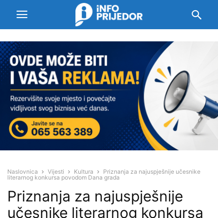
Naslovnica
Vijesti
Kultura
Priznanja za najuspješnije učesnike
literarnog konkursa povodom Dana grada
Priznanja za najuspješnije
učesnike literarnog konkursa