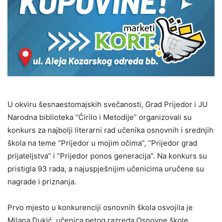
U okviru šesnaestomajskih svečanosti, Grad Prijedor i JU
Narodna biblioteka “Ćirilo i Metodije” organizovali su
konkurs za najbolji literarni rad učenika osnovnih i srednjih
škola na teme “Prijedor u mojim očima”, “Prijedor grad
prijateljstva” i “Prijedor ponos generacija”. Na konkurs su
pristigla 93 rada, a najuspješnijim učenicima uručene su
nagrade i priznanja.
Prvo mjesto u konkurenciji osnovnih škola osvojila je
Milana Dukić, učenica petog razreda Osnovne škole