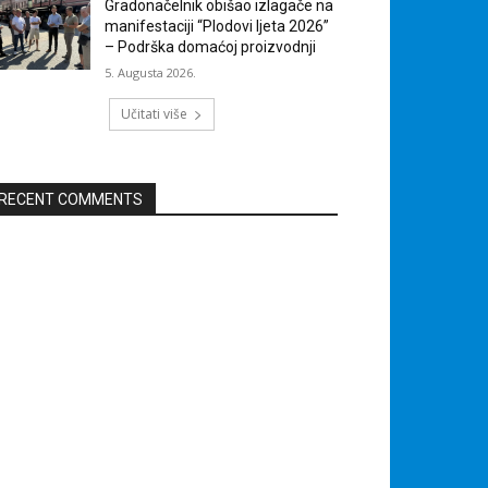
Gradonačelnik obišao izlagače na
manifestaciji “Plodovi ljeta 2026”
– Podrška domaćoj proizvodnji
5. Augusta 2026.
Učitati više
RECENT COMMENTS