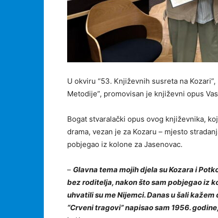
U okviru “53. Književnih susreta na Kozari”, 
Metodije”, promovisan je književni opus Vasi
Bogat stvaralački opus ovog književnika, koj
drama, vezan je za Kozaru – mjesto stradanja 
pobjegao iz kolone za Jasenovac.
–
Glavna tema mojih djela su Kozara i Potk
bez roditelja, nakon što sam pobjegao iz k
uhvatili su me Nijemci. Danas u šali kažem 
“Crveni tragovi” napisao sam 1956. godine