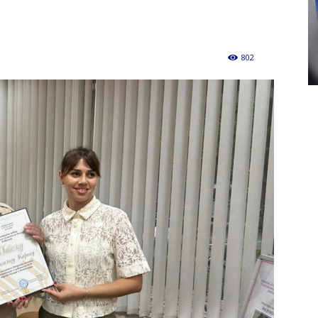
802
0