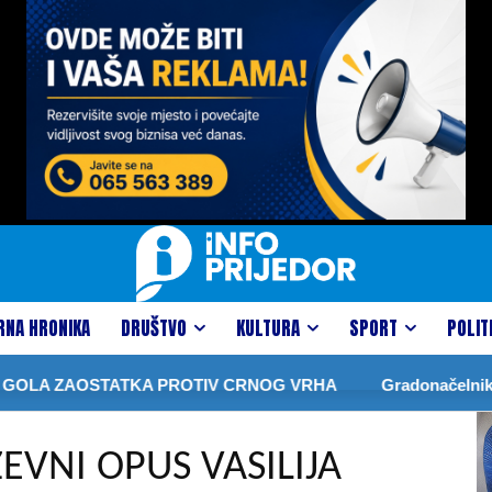
RNA HRONIKA
DRUŠTVO
KULTURA
SPORT
POLIT
ZAOSTATKA PROTIV CRNOG VRHA
Gradonačelnik obišao 
EVNI OPUS VASILIJA