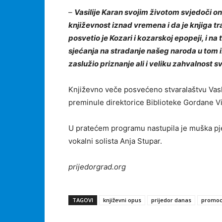
–
Vasilije Karan svojim životom svjedoči on
književnost iznad vremena i da je knjiga tra
posvetio je Kozari i kozarskoj epopeji, i na 
sjećanja na stradanje našeg naroda u tom 
zaslužio priznanje ali i veliku zahvalnost s
Književno veče posvećeno stvaralaštvu Vasl
preminule direktorice Biblioteke Gordane Vi
U pratećem programu nastupila je muška pje
vokalni solista Anja Stupar.
prijedorgrad.org
TAGOVI
književni opus
prijedor danas
promoci