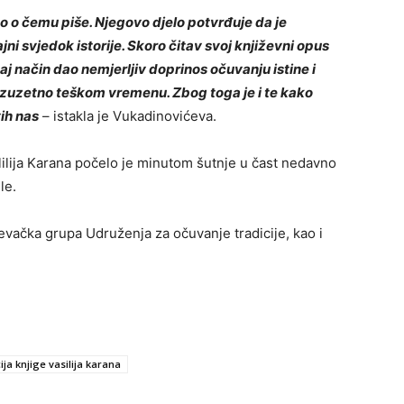
o o čemu piše. Njegovo djelo potvrđuje da je
jni svjedok istorije. Skoro čitav svoj književni opus
taj način dao nemjerljiv doprinos očuvanju istine i
izuzetno teškom vremenu. Zbog toga je i te kako
vih nas
– istakla je Vukadinovićeva.
ilija Karana počelo je minutom šutnje u čast nedavno
le.
vačka grupa Udruženja za očuvanje tradicije, kao i
ja knjige vasilija karana