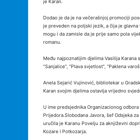
je Karan.
Dodao je da je na večerašnjoj promociji pose
je preveden na poljski jezik, a čija je glavn
mogu i da zamisle da je prije samo pola vij
romanu.
Među najpoznatijim djelima Vasilija Karana 
“Sanjalice”, “Plava svjetlost”, “Paklena varo
Anela Sejarić Vujinović, bibliotekar u Gradskoj
Karan svojim djelima ostavlja vrijedno svjed
U ime predsjednika Organizacionog odbora 
Prijedora.Slobodana Javora, šef Odsjeka z
uručila je Karanu Povelju za aknjiževni dopr
Kozare i Potkozarja.