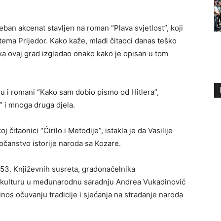
ban akcenat stavljen na roman “Plava svjetlost”, koji
a tema Prijedor. Kako kaže, mladi čitaoci danas teško
eka ovaj grad izgledao onako kako je opisan u tom
su i romani “Kako sam dobio pismo od Hitlera”,
š” i mnoga druga djela.
 čitaonici “Ćirilo i Metodije”, istakla je da Vasilije
očanstvo istorije naroda sa Kozare.
53. Književnih susreta, gradonačelnika
a kulturu u međunarodnu saradnju Andrea Vukadinović
inos očuvanju tradicije i sjećanja na stradanje naroda