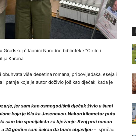
u Gradskoj čitaonici Narodne biblioteke “Ćirilo i
lija Karana.
i obuhvata više desetina romana, pripovijedaka, eseja i
i patnje koje je autor doživio još kao dječak, kada je
ozarje, jer sam kao osmogodišnji dječak živio u šumi
olone koja je išla ka Jasenovcu. Nakon kilometar puta
da sam bio specijalista za bježanje. Svoj prvi roman
, a 24 godine sam čekao da bude objavljen
– ispričao