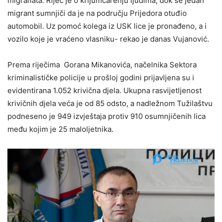
migranata. Riječ je o krijumčarenju ljudima, dok se jedan
migrant sumnjiči da je na području Prijedora otuđio
automobil. Uz pomoć kolega iz USK lice je pronađeno, a i
vozilo koje je vraćeno vlasniku- rekao je danas Vujanović.
Prema riječima Gorana Mikanovića, načelnika Sektora
kriminalističke policije u prošloj godini prijavljena su i
evidentirana 1.052 krivična djela. Ukupna rasvijetljenost
krivičnih djela veća je od 85 odsto, a nadležnom Tužilaštvu
podneseno je 949 izvještaja protiv 910 osumnjičenih lica
među kojim je 25 maloljetnika.