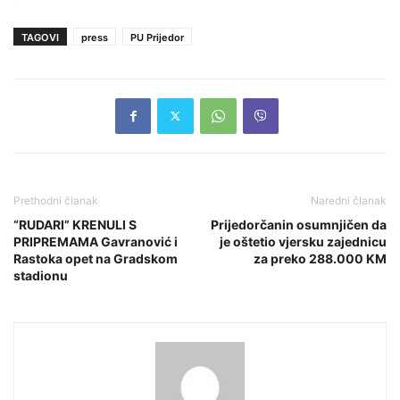
TAGOVI
press
PU Prijedor
Prethodni članak
Naredni članak
“RUDARI” KRENULI S
Prijedorčanin osumnjičen da
PRIPREMAMA Gavranović i
je oštetio vjersku zajednicu
Rastoka opet na Gradskom
za preko 288.000 KM
stadionu