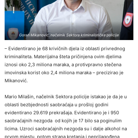
Goran Mikanović, načelnik Sektora kriminalističke policije
– Evidentirano je 68 krivičnih djela iz oblasti privrednog
kriminaliteta. Materijalna šteta pričinjena ovim djelima
iznosi oko 2,3 miliona maraka, a protivpravno stečena
imovinska korist oko 2,4 miliona maraka – precizirao je
Mikanović.
Mario Milašin, načelnik Sektora policije istakao je da je u
oblasti bezbjednosti saobraćaja u prošloj godini
evidentirano 29.619 prekrašaja. Evidentirano je i 950
saobraćajnih nezgoda od kojih je 17 bilo sa poginulim
licima. Uzroci saobraćajnih nezgoda su i dalje alkohol na
prvom mjestu, potom strana kretanja i neprilagođena