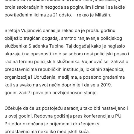
broja saobraćajnih nezgoda sa poginulim licima i sa lakše
povrijeđenim licima za 21 odsto. – rekao je Milašin.
Sretoja Vujanović danas je rekao da je prošlu godinu
obilježio tragičan događaj, smrtno ranjavanje policjskog
službenika Slađenka Tubina. Taj događaj kako je naglasio
ukazaje i na opasnosti koje sa sobom nosi policijski posao i
rad na terenu policijskih službenika. Vujanović se zahvalio
predstavnicima republičkih institucija, lokalnih zajednica,
organizacija i Udruženja, medijima, a posebno građanima
koji su svako na svoj način doprinijeli da se u 2019.
godini zadrži povoljno bezbjednosno stanje.
Očekuje da će uz postojeću saradnju tako biti nastavljeno i
u ovoj godini. Redovna godišnja pres konferencija u PU
Prijedor okončana je prijemom i druženjem s
predstavnicima nekoliko medijskih kuća.