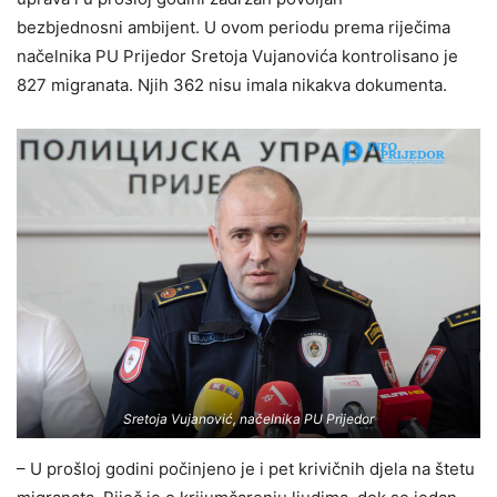
bezbjednosni ambijent. U ovom periodu prema riječima
načelnika PU Prijedor Sretoja Vujanovića kontrolisano je
827 migranata. Njih 362 nisu imala nikakva dokumenta.
Sretoja Vujanović, načelnika PU Prijedor
– U prošloj godini počinjeno je i pet krivičnih djela na štetu