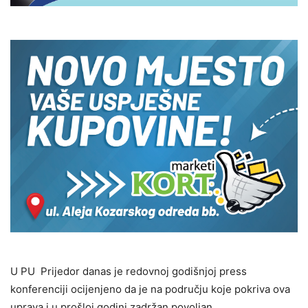
U PU Prijedor danas je redovnoj godišnjoj press
konferenciji ocijenjeno da je na području koje pokriva ova
uprava i u prošloj godini zadržan povoljan