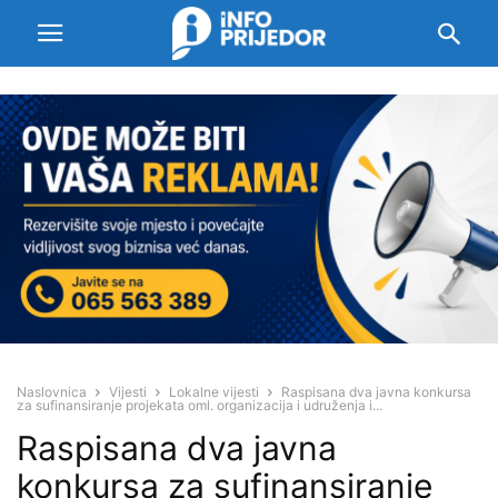
Naslovnica
Vijesti
Lokalne vijesti
Raspisana dva javna konkursa
za sufinansiranje projekata oml. organizacija i udruženja i...
Raspisana dva javna
konkursa za sufinansiranje