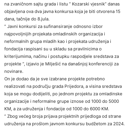
na zvaničnom sajtu grada i listu ” Kozarski vjesnik” danas
objavljena ova dva javna konkursa koja je biti otvorena 15
dana, tačnije do 8.jula.
” Javni konkursi za sufinansiranje odnosno izbor
najpovoljnijih projekata omladinskih organizacija i
neformalnih grupa mladih kao i projekata udruženja i
fondacija raspisani su u skladu sa pravilnicima o
kriterijumima, načinu i postupku raspodjele sredstava za
projekte “, izjavio je Milješić na današnjoj konferenciji za
novinare.
On je dodao da je sve izabrane projekte potrebno
realizovati na području grada Prijedora, a visina sredstava
koja se mogu dodijeliti, po jednom projektu za omladinske
organizacije i neformalne grupe iznose od 1000 do 5000
KM, a za udruženja i fondacije od 1000 do 6000 KM.
” Zbog većeg broja prijava projektnih prijedloga od strane
udruženja na prošlom javnom konkursu budžetom za 2024.