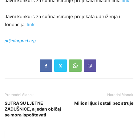
Javni konkurs za sufinansiranje projekata mladih link:
link
Javni konkurs za sufinansiranje projekata udruženja i
fondacija
link
prijedorgrad.org
Prethodni članak
Naredni članak
SUTRA SU LJETNE
Milioni ljudi ostali bez struje
ZADUŠNICE, a jedan običaj
se mora ispoštovati