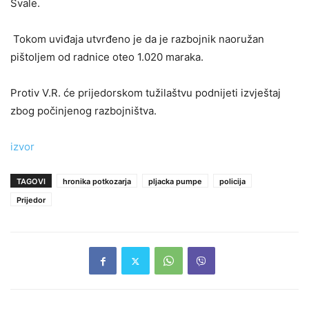
Svale.
Tokom uviđaja utvrđeno je da je razbojnik naoružan
pištoljem od radnice oteo 1.020 maraka.
Protiv V.R. će prijedorskom tužilaštvu podnijeti izvještaj
zbog počinjenog razbojništva.
izvor
TAGOVI
hronika potkozarja
pljacka pumpe
policija
Prijedor