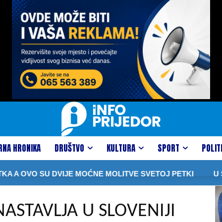
RNA HRONIKA
DRUŠTVO
KULTURA
SPORT
POLIT
 OVO SU DVIJE MOĆNE MOLITVE SVETOJ PETKI
U SUDA
ASTAVLJA U SLOVENIJI