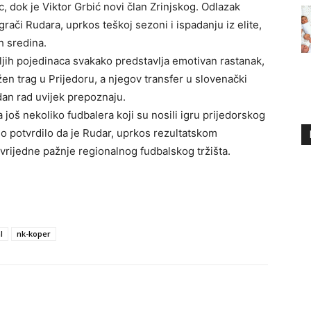
, dok je Viktor Grbić novi član Zrinjskog. Odlazak
rači Rudara, uprkos teškoj sezoni i ispadanju iz elite,
h sredina.
jih pojedinaca svakako predstavlja emotivan rastanak,
žen trag u Prijedoru, a njegov transfer u slovenački
edan rad uvijek prepoznaju.
još nekoliko fudbalera koji su nosili igru prijedorskog
o potvrdilo da je Rudar, uprkos rezultatskom
vrijedne pažnje regionalnog fudbalskog tržišta.
l
nk-koper