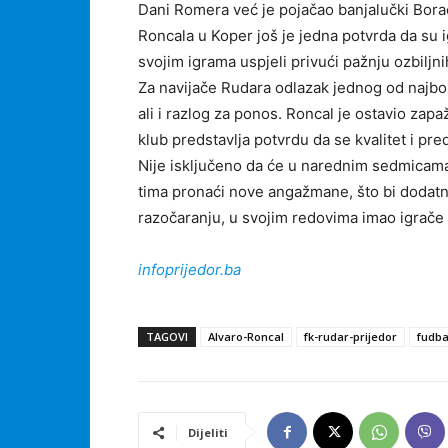
Dani Romera već je pojačao banjalučki Borac
Roncala u Koper još je jedna potvrda da su ig
svojim igrama uspjeli privući pažnju ozbiljni
Za navijače Rudara odlazak jednog od najbol
ali i razlog za ponos. Roncal je ostavio zapa
klub predstavlja potvrdu da se kvalitet i pr
Nije isključeno da će u narednim sedmicama 
tima pronaći nove angažmane, što bi dodatn
razočaranju, u svojim redovima imao igrače 
infoprijedor.ba
TAGOVI
Alvaro-Roncal
fk-rudar-prijedor
fudba
Dijeliti