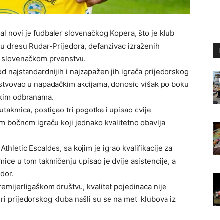
al novi je fudbaler slovenačkog Kopera, što je klub
u dresu Rudar-Prijedora, defanzivac izraženih
 u slovenačkom prvenstvu.
d najstandardnijih i najzapaženijih igrača prijedorskog
učestvovao u napadačkim akcijama, donosio višak po boku
ičkim odbranama.
takmica, postigao tri pogotka i upisao dvije
om bočnom igraču koji jednako kvalitetno obavlja
hletic Escaldes, sa kojim je igrao kvalifikacije za
mice u tom takmičenju upisao je dvije asistencije, a
edor.
remijerligaškom društvu, kvalitet pojedinaca nije
i prijedorskog kluba našli su se na meti klubova iz