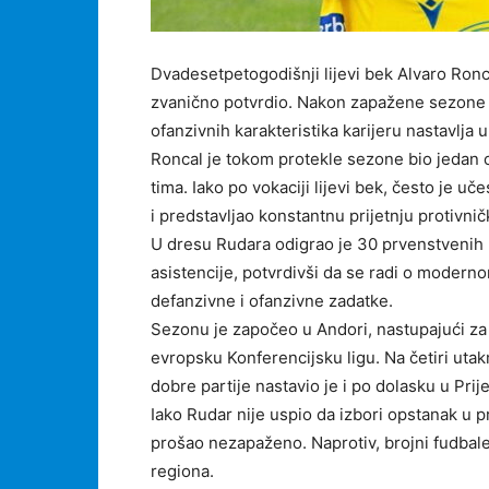
Dvadesetpetogodišnji lijevi bek Alvaro Ronc
zvanično potvrdio. Nakon zapažene sezone 
ofanzivnih karakteristika karijeru nastavlja
Roncal je tokom protekle sezone bio jedan o
tima. Iako po vokaciji lijevi bek, često je 
i predstavljao konstantnu prijetnju protivn
U dresu Rudara odigrao je 30 prvenstvenih u
asistencije, potvrdivši da se radi o modern
defanzivne i ofanzivne zadatke.
Sezonu je započeo u Andori, nastupajući za At
evropsku Konferencijsku ligu. Na četiri utak
dobre partije nastavio je i po dolasku u Prij
Iako Rudar nije uspio da izbori opstanak u p
prošao nezapaženo. Naprotiv, brojni fudbaler
regiona.