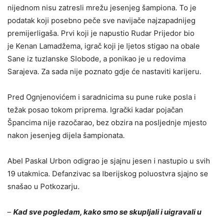
nijednom nisu zatresli mrežu jesenjeg šampiona. To je
podatak koji posebno peče sve navijače najzapadnijeg
premijerligaša. Prvi koji je napustio Rudar Prijedor bio
je Kenan Lamadžema, igrač koji je ljetos stigao na obale
Sane iz tuzlanske Slobode, a ponikao je u redovima
Sarajeva. Za sada nije poznato gdje će nastaviti karijeru.
Pred Ognjenovićem i saradnicima su pune ruke posla i
težak posao tokom priprema. Igrački kadar pojačan
Špancima nije razočarao, bez obzira na posljednje mjesto
nakon jesenjeg dijela šampionata.
Abel Paskal Urbon odigrao je sjajnu jesen i nastupio u svih
19 utakmica. Defanzivac sa Iberijskog poluostvra sjajno se
snašao u Potkozarju.
–
Kad sve pogledam, kako smo se skupljali i uigravali u