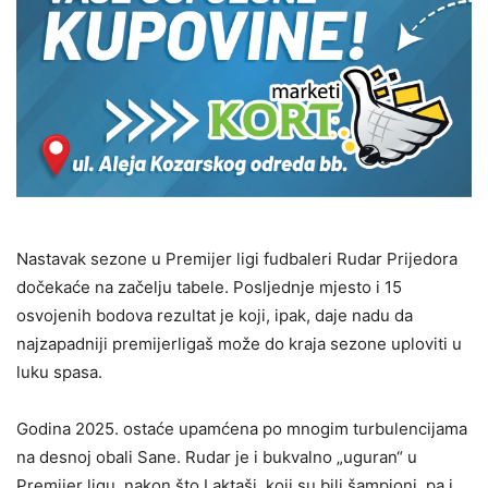
Nastavak sezone u Premijer ligi fudbaleri Rudar Prijedora
dočekaće na začelju tabele. Posljednje mjesto i 15
osvojenih bodova rezultat je koji, ipak, daje nadu da
najzapadniji premijerligaš može do kraja sezone uploviti u
luku spasa.
Godina 2025. ostaće upamćena po mnogim turbulencijama
na desnoj obali Sane. Rudar je i bukvalno „uguran“ u
Premijer ligu, nakon što Laktaši, koji su bili šampioni, pa i