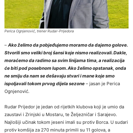
Perica Ognjenović, trener Rudar-Prijedora
–
Ako želimo da pobjeđujemo moramo da dajemo golove.
Stvorili smo veliki broj šansi koje nismo realizovali. Dakle,
moraćemo da radimo sa svim linijama tima, a realizacija
će biti pod posebnom lupom. Ako želimo opstanak, onda
ne smiju da nam se dešavaju stvari i mane koje smo
ispoljavali tokom prvog dijela sezone
– jasan je Perica
Ognjenović.
Rudar Prijedor je jedan od rijetkih klubova koji je umio da
zaustavi i Zrinjski u Mostaru, te Željezničar i Sarajevo.
Najlošiji učinak tokom jeseni imali su protiv Borca. U sudari
protiv komšija za 270 minuta primili su 11 golova, a