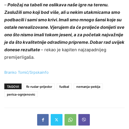
–
Položaj na tabeli ne oslikava naše igre na terenu.
Zaslužili smo koji bod više, ali u nekim utakmicama smo
podbacili i sami smo krivi. Imali smo mnogo šansi koje su
ostale nerealizovane. Vjerujem da će proljeće donijeti sve
ono što nismo imali tokom jeseni, a za početak najvažnije
je da što kvalitetnije odradimo pripreme. Dobar rad uvijek
donese rezultate
– rekao je kapiten najzapadnijeg
premijerligaša.
Branko Tomić/Srpskainfo
TAGOVI
fk-rudar-prijedor
fudbal
nemanja-pekija
perica-ognjenovic