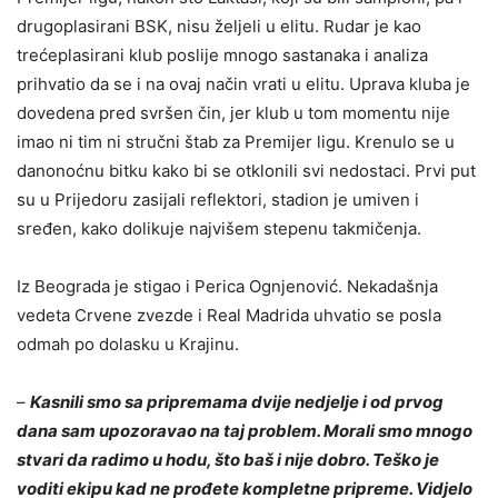
drugoplasirani BSK, nisu željeli u elitu. Rudar je kao
trećeplasirani klub poslije mnogo sastanaka i analiza
prihvatio da se i na ovaj način vrati u elitu. Uprava kluba je
dovedena pred svršen čin, jer klub u tom momentu nije
imao ni tim ni stručni štab za Premijer ligu. Krenulo se u
danonoćnu bitku kako bi se otklonili svi nedostaci. Prvi put
su u Prijedoru zasijali reflektori, stadion je umiven i
sređen, kako dolikuje najvišem stepenu takmičenja.
Iz Beograda je stigao i Perica Ognjenović. Nekadašnja
vedeta Crvene zvezde i Real Madrida uhvatio se posla
odmah po dolasku u Krajinu.
–
Kasnili smo sa pripremama dvije nedjelje i od prvog
dana sam upozoravao na taj problem. Morali smo mnogo
stvari da radimo u hodu, što baš i nije dobro. Teško je
voditi ekipu kad ne prođete kompletne pripreme. Vidjelo