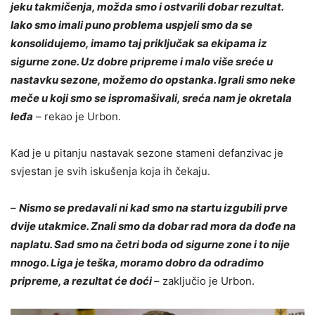
jeku takmičenja, možda smo i ostvarili dobar rezultat.
Iako smo imali puno problema uspjeli smo da se
konsolidujemo, imamo taj priključak sa ekipama iz
sigurne zone. Uz dobre pripreme i malo više sreće u
nastavku sezone, možemo do opstanka. Igrali smo neke
meče u koji smo se ispromašivali, sreća nam je okretala
leđa
– rekao je Urbon.
Kad je u pitanju nastavak sezone stameni defanzivac je
svjestan je svih iskušenja koja ih čekaju.
–
Nismo se predavali ni kad smo na startu izgubili prve
dvije utakmice. Znali smo da dobar rad mora da dođe na
naplatu. Sad smo na četri boda od sigurne zone i to nije
mnogo. Liga je teška, moramo dobro da odradimo
pripreme, a rezultat će doći
– zaključio je Urbon.