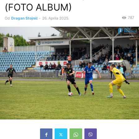
(FOTO ALBUM)
787
Od
Dragan Stojnić
-
26. Aprila 2025.