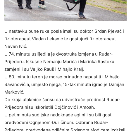
U nastavku pune ruke posla imali su doktor Srđan Pjevač i
fizioterapeut Vladan Lekanić te gostujući fizioterapeut
Neven Ivić.
U 74. minutu uslijedila je dvostruka izmjena u Rudar-
Prijedoru. Iskusne Nemanju Marića i Marinka Rastoku
zamjenili su Veljko Rauš i Mihajlo Kralj.
U 80. minutu teren je morao prinudno napustiti i Mihajlo
Savanović a, umjesto njega, 15-tak minuta igrao je Damjan
Marković.
Do kraja utakmice šansu da udvostruče prednost Rudar-
Prijedora nisu iskoristili Dojčinović i Amoah.
U pet minuta sudijske nadoknade agilniji su bili gosti
predvođeni Ognjenom Đuričinom. Odbrana Rudar-
Prijedora, predvođena odličnim Srđanom Modićem izdržali