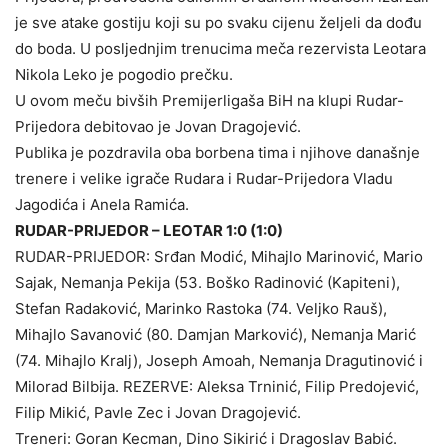
je sve atake gostiju koji su po svaku cijenu željeli da dođu
do boda. U posljednjim trenucima meča rezervista Leotara
Nikola Leko je pogodio prečku.
U ovom meču bivših Premijerligaša BiH na klupi Rudar-
Prijedora debitovao je Jovan Dragojević.
Publika je pozdravila oba borbena tima i njihove današnje
trenere i velike igrače Rudara i Rudar-Prijedora Vladu
Jagodića i Anela Ramića.
RUDAR-PRIJEDOR – LEOTAR 1:0 (1:0)
RUDAR-PRIJEDOR: Srđan Modić, Mihajlo Marinović, Mario
Sajak, Nemanja Pekija (53. Boško Radinović (Kapiteni),
Stefan Radaković, Marinko Rastoka (74. Veljko Rauš),
Mihajlo Savanović (80. Damjan Marković), Nemanja Marić
(74. Mihajlo Kralj), Joseph Amoah, Nemanja Dragutinović i
Milorad Bilbija. REZERVE: Aleksa Trninić, Filip Predojević,
Filip Mikić, Pavle Zec i Jovan Dragojević.
Treneri: Goran Kecman, Dino Sikirić i Dragoslav Babić.