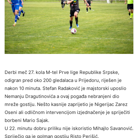
Derbi meč 27. kola M-tel Prve lige Republike Srpske,
odigran pred oko 200 gledalaca u Prijedoru, riješen je
nakon 10 minuta. Stefan Radaković je majstorski uposlio
Nemanju Dragutinovića a ovaj pogađa nebranjeni dio
mreže gostiju. Nešto kasnije zaprijetio je Nigerijac Zarez
Oseni ali odličnom intervencijom izjednačenje je spriječiti
borbeni Mario Sajak.
U 22. minutu dobru priliku nije iskoristio Mihajlo Savanović.
Spriječio ga je golman gostiju Risto Perišić.