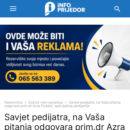
Naslovnica
Doktor vam savjetuje
Savjet pedijatra, na Vaša pitanja
odgovara prim.dr Azra Pašalić, specijalista pedijatrije
Savjet pedijatra, na Vaša
pitanja odgovara prim.dr Azra