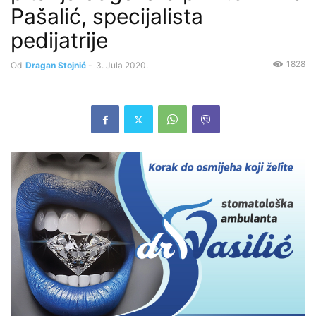
Pašalić, specijalista
pedijatrije
1828
Od
Dragan Stojnić
-
3. Jula 2020.