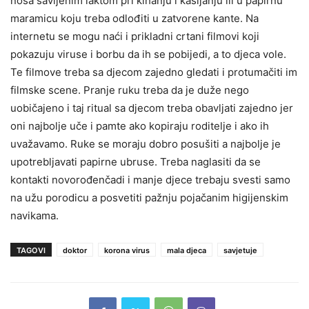
nosa savijenim laktom pri kihanju i kašljanju ili u papirnu
maramicu koju treba odlođiti u zatvorene kante. Na
internetu se mogu naći i prikladni crtani filmovi koji
pokazuju viruse i borbu da ih se pobijedi, a to djeca vole.
Te filmove treba sa djecom zajedno gledati i protumačiti im
filmske scene. Pranje ruku treba da je duže nego
uobičajeno i taj ritual sa djecom treba obavljati zajedno jer
oni najbolje uče i pamte ako kopiraju roditelje i ako ih
uvažavamo. Ruke se moraju dobro posušiti a najbolje je
upotrebljavati papirne ubruse. Treba naglasiti da se
kontakti novorođenčadi i manje djece trebaju svesti samo
na užu porodicu a posvetiti pažnju pojačanim higijenskim
navikama.
TAGOVI
doktor
korona virus
mala djeca
savjetuje