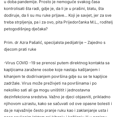
u doba pandemije. Prosto je nemoguće svakog časa
kontrolisati šta radi, gdje je, da li je u prašini, blatu, šta
dodiruje, da li su mu ruke prljave… Koji je savjet, jer za sve
treba strpljenja, pa i za ovo, pita Prijedorčanka M.L., roditelj
petogodišnjeg dječaka?
Prim. dr Azra Pašalić, specijalsta pedijatrije – Zajedno s
djecom prati ruke
-Virus COVID -19 se prenosi putem direktnog kontakta sa
kapljicama zaražene osobe koje nastaju kašljanjem i
kihanjem te dodirivanjem površina gdje su se te kapljice
zadržale. Virus može preživjeti na površinama i po
nekoliko sati ali ga mogu uništitit i jednostavna
dezinfekciona sredstva. Važno je djeci objasniti, prikladno
njihovom uzrastu, kako se sačuvati od ove opasne bolesti i
da je najvažnije često pranje ruku kao i zaklanjanje usta i