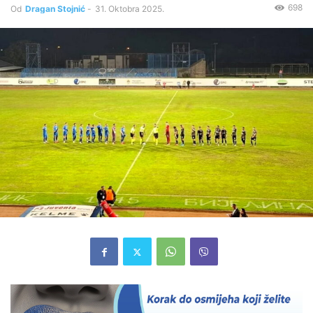
698
Od
Dragan Stojnić
-
31. Oktobra 2025.