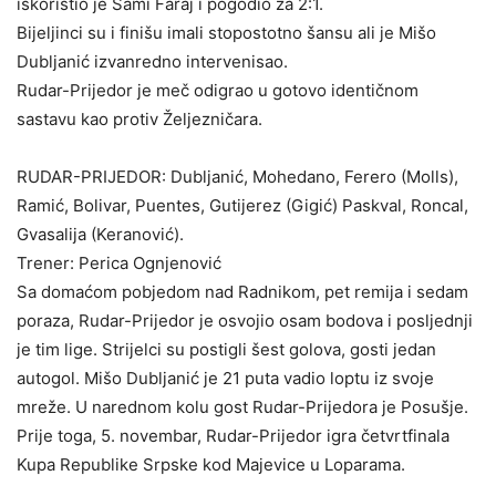
iskoristio je Sami Faraj i pogodio za 2:1.
Bijeljinci su i finišu imali stopostotno šansu ali je Mišo
Dubljanić izvanredno intervenisao.
Rudar-Prijedor je meč odigrao u gotovo identičnom
sastavu kao protiv Željezničara.
RUDAR-PRIJEDOR: Dubljanić, Mohedano, Ferero (Molls),
Ramić, Bolivar, Puentes, Gutijerez (Gigić) Paskval, Roncal,
Gvasalija (Keranović).
Trener: Perica Ognjenović
Sa domaćom pobjedom nad Radnikom, pet remija i sedam
poraza, Rudar-Prijedor je osvojio osam bodova i posljednji
je tim lige. Strijelci su postigli šest golova, gosti jedan
autogol. Mišo Dubljanić je 21 puta vadio loptu iz svoje
mreže. U narednom kolu gost Rudar-Prijedora je Posušje.
Prije toga, 5. novembar, Rudar-Prijedor igra četvrtfinala
Kupa Republike Srpske kod Majevice u Loparama.