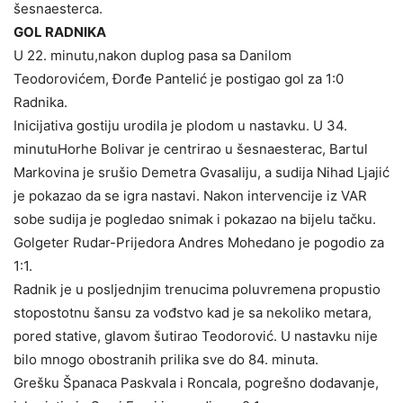
šesnaesterca.
GOL RADNIKA
U 22. minutu,nakon duplog pasa sa Danilom
Teodorovićem, Đorđe Pantelić je postigao gol za 1:0
Radnika.
Inicijativa gostiju urodila je plodom u nastavku. U 34.
minutuHorhe Bolivar je centrirao u šesnaesterac, Bartul
Markovina je srušio Demetra Gvasaliju, a sudija Nihad Ljajić
je pokazao da se igra nastavi. Nakon intervencije iz VAR
sobe sudija je pogledao snimak i pokazao na bijelu tačku.
Golgeter Rudar-Prijedora Andres Mohedano je pogodio za
1:1.
Radnik je u posljednjim trenucima poluvremena propustio
stopostotnu šansu za vođstvo kad je sa nekoliko metara,
pored stative, glavom šutirao Teodorović. U nastavku nije
bilo mnogo obostranih prilika sve do 84. minuta.
Grešku Španaca Paskvala i Roncala, pogrešno dodavanje,