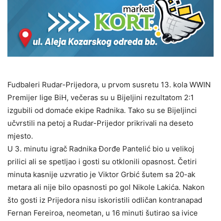
Fudbaleri Rudar-Prijedora, u prvom susretu 13. kola WWIN
Premijer lige BiH, večeras su u Bijeljini rezultatom 2:1
izgubili od domaće ekipe Radnika. Tako su se Bijeljinci
učvrstili na petoj a Rudar-Prijedor prikrivali na deseto
mjesto.
U 3. minutu igrač Radnika Đorđe Pantelić bio u velikoj
prilici ali se spetljao i gosti su otklonili opasnost. Četiri
minuta kasnije uzvratio je Viktor Grbić šutem sa 20-ak
metara ali nije bilo opasnosti po gol Nikole Lakića. Nakon
što gosti iz Prijedora nisu iskoristili odličan kontranapad
Fernan Fereiroa, neometan, u 16 minuti šutirao sa ivice