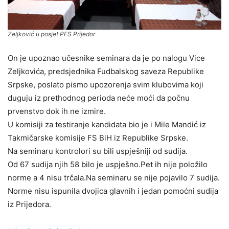
Zeljković u posjet PFS Prijedor
On je upoznao učesnike seminara da je po nalogu Vice
Zeljkovića, predsjednika Fudbalskog saveza Republike
Srpske, poslato pismo upozorenja svim klubovima koji
duguju iz prethodnog perioda neće moći da počnu
prvenstvo dok ih ne izmire.
U komisiji za testiranje kandidata bio je i Mile Mandić iz
Takmičarske komisije FS BiH iz Republike Srpske.
Na seminaru kontrolori su bili uspješniji od sudija.
Od 67 sudija njih 58 bilo je uspješno.Pet ih nije položilo
norme a 4 nisu trčala.Na seminaru se nije pojavilo 7 sudija.
Norme nisu ispunila dvojica glavnih i jedan pomoćni sudija
iz Prijedora.