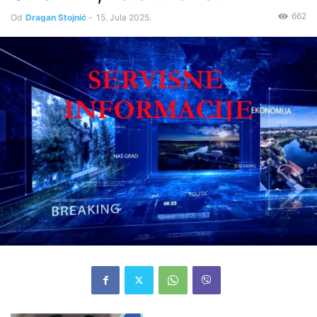
662
Od
Dragan Stojnić
-
15. Jula 2025.