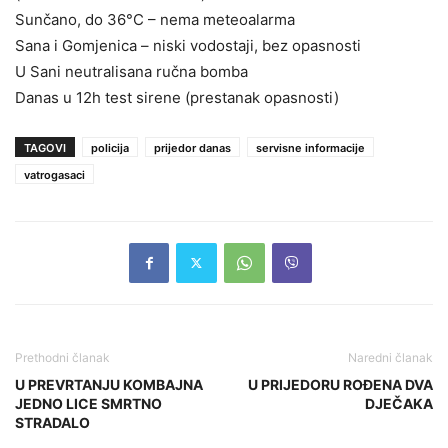
Sunčano, do 36°C – nema meteoalarma
Sana i Gomjenica – niski vodostaji, bez opasnosti
U Sani neutralisana ručna bomba
Danas u 12h test sirene (prestanak opasnosti)
TAGOVI
policija
prijedor danas
servisne informacije
vatrogasaci
Prethodni članak
Naredni članak
U PREVRTANJU KOMBAJNA
U PRIJEDORU ROĐENA DVA
JEDNO LICE SMRTNO
DJEČAKA
STRADALO