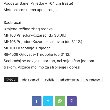
Vodostaj Sane: Prijedor – -0,1 cm (raste)
Meteoalarm: nema upozorenja
Saobraćaj
Izmjene režima zbog radova:
MI-108 Prijedor–Kozarac (do 30.09.)
MI-108 Prijedor–Kozarac–Lamovita (do 31.12.)
MI-101 Dragotinja–Prijedor
RII-1509 Orlovaca–Trnopolje (do 31.12.)
Saobraćaj se odvija usporeno, naizmjenično jednom
trakom. Vozače molimo za strpljenje i oprez!
TAGOVI
hitna pomoć
policija
prijedor danas
vatrogasaci