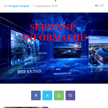
641
Od
Dragan Stojnić
-
1. Septembra 2025.