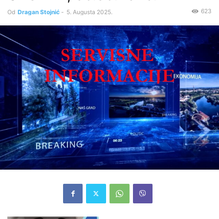
623
Od
Dragan Stojnić
-
5. Augusta 2025.