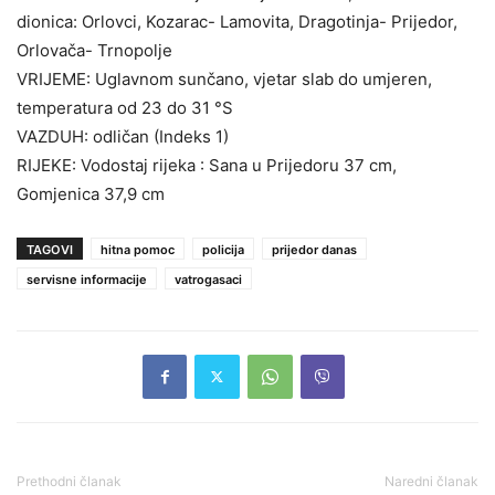
dionica: Orlovci, Kozarac- Lamovita, Dragotinja- Prijedor,
Orlovača- Trnopolje
VRIJEME: Uglavnom sunčano, vjetar slab do umjeren,
temperatura od 23 do 31 °S
VAZDUH: odličan (Indeks 1)
RIJEKE: Vodostaj rijeka : Sana u Prijedoru 37 cm,
Gomjenica 37,9 cm
TAGOVI
hitna pomoc
policija
prijedor danas
servisne informacije
vatrogasaci
Prethodni članak
Naredni članak