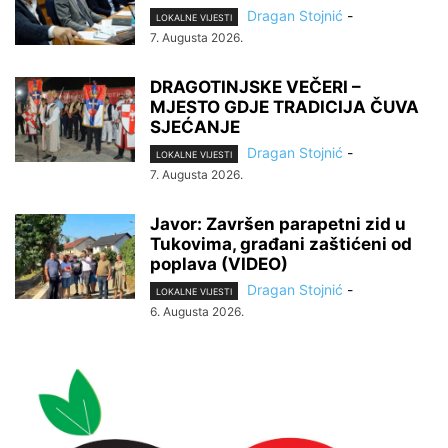
Dragan Stojnić
-
LOKALNE VIJESTI
7. Augusta 2026.
DRAGOTINJSKE VEČERI –
MJESTO GDJE TRADICIJA ČUVA
SJEĆANJE
Dragan Stojnić
-
LOKALNE VIJESTI
7. Augusta 2026.
Javor: Završen parapetni zid u
Tukovima, građani zaštićeni od
poplava (VIDEO)
Dragan Stojnić
-
LOKALNE VIJESTI
6. Augusta 2026.