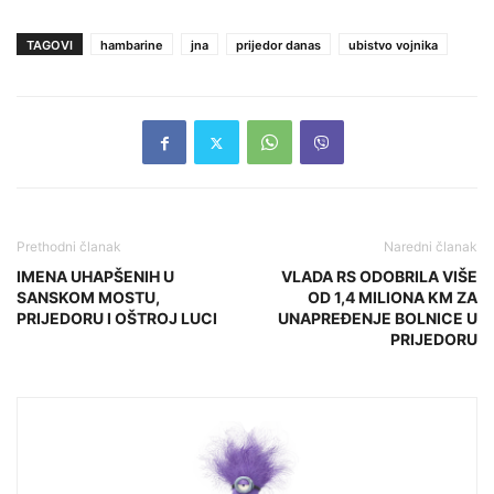
TAGOVI
hambarine
jna
prijedor danas
ubistvo vojnika
Prethodni članak
Naredni članak
IMENA UHAPŠENIH U
VLADA RS ODOBRILA VIŠE
SANSKOM MOSTU,
OD 1,4 MILIONA KM ZA
PRIJEDORU I OŠTROJ LUCI
UNAPREĐENJE BOLNICE U
PRIJEDORU