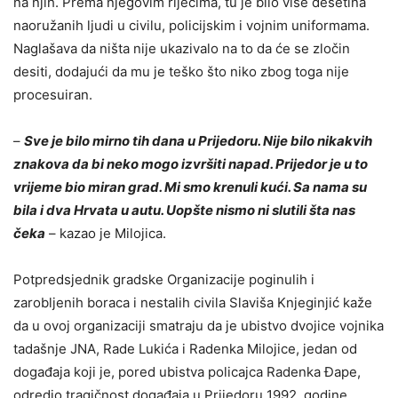
na njih. Prema njegovim riječima, tu je bilo više desetina
naoružanih lјudi u civilu, policijskim i vojnim uniformama.
Naglašava da ništa nije ukazivalo na to da će se zločin
desiti, dodajući da mu je teško što niko zbog toga nije
procesuiran.
–
Sve je bilo mirno tih dana u Prijedoru. Nije bilo nikakvih
znakova da bi neko mogo izvršiti napad. Prijedor je u to
vrijeme bio miran grad. Mi smo krenuli kući. Sa nama su
bila i dva Hrvata u autu. Uopšte nismo ni slutili šta nas
čeka
– kazao je Milojica.
Potpredsjednik gradske Organizacije poginulih i
zaroblјenih boraca i nestalih civila Slaviša Knjeginjić kaže
da u ovoj organizaciji smatraju da je ubistvo dvojice vojnika
tadašnje JNA, Rade Lukića i Radenka Milojice, jedan od
događaja koji je, pored ubistva policajca Radenka Đape,
odredio tragičnost događaja u Prijedoru 1992. godine.