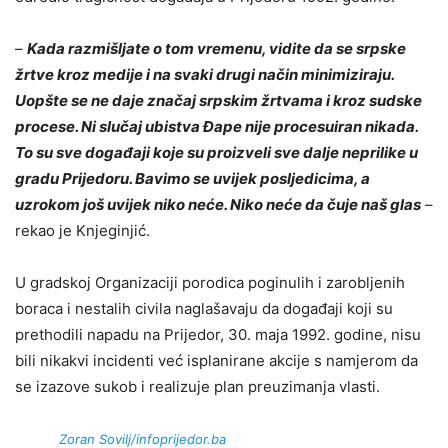
–
Kada razmišlјate o tom vremenu, vidite da se srpske
žrtve kroz medije i na svaki drugi način minimiziraju.
Uopšte se ne daje značaj srpskim žrtvama i kroz sudske
procese. Ni slučaj ubistva Đape nije procesuiran nikada.
To su sve događaji koje su proizveli sve dalјe neprilike u
gradu Prijedoru. Bavimo se uvijek poslјedicima, a
uzrokom još uvijek niko neće. Niko neće da čuje naš glas
–
rekao je Knjeginjić.
U gradskoj Organizaciji porodica poginulih i zaroblјenih
boraca i nestalih civila naglašavaju da događaji koji su
prethodili napadu na Prijedor, 30. maja 1992. godine, nisu
bili nikakvi incidenti već isplanirane akcije s namjerom da
se izazove sukob i realizuje plan preuzimanja vlasti.
Zoran Sovilј/infoprijedor.ba