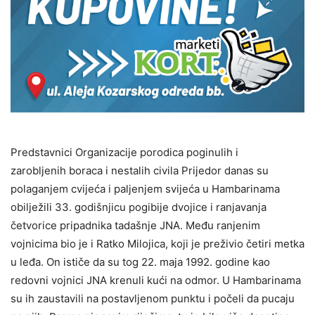
Predstavnici Organizacije porodica poginulih i
zaroblјenih boraca i nestalih civila Prijedor danas su
polaganjem cvijeća i palјenjem svijeća u Hambarinama
obilјežili 33. godišnjicu pogibije dvojice i ranjavanja
četvorice pripadnika tadašnje JNA. Među ranjenim
vojnicima bio je i Ratko Milojica, koji je preživio četiri metka
u leđa. On ističe da su tog 22. maja 1992. godine kao
redovni vojnici JNA krenuli kući na odmor. U Hambarinama
su ih zaustavili na postavlјenom punktu i počeli da pucaju