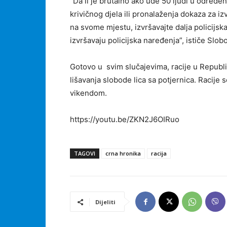
“Da li je brutalno ako uđe 50 ljudi u određe
krivičnog djela ili pronalaženja dokaza za iz
na svome mjestu, izvršavajte dalja policijska
izvršavaju policijska naređenja”, ističe Slob
Gotovo u svim slučajevima, racije u Republic
lišavanja slobode lica sa potjernica. Racije
vikendom.
https://youtu.be/ZKN2J6OIRuo
TAGOVI
crna hronika
racija
Dijeliti