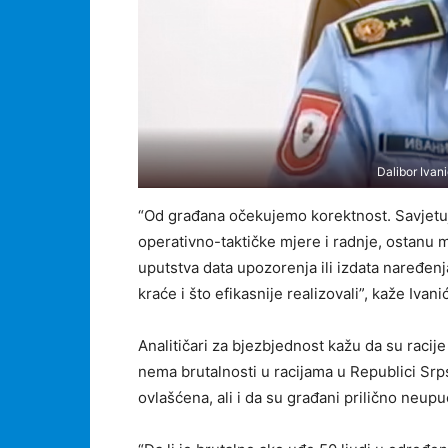
Dalibor Ivani
“Od građana očekujemo korektnost. Savjetu
operativno-taktičke mjere i radnje, ostanu m
uputstva data upozorenja ili izdata naređenj
kraće i što efikasnije realizovali”, kaže Ivanić
Analitičari za bjezbjednost kažu da su racije
nema brutalnosti u racijama u Republici Srpsko
ovlašćena, ali i da su građani prilično neupu