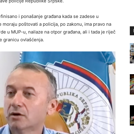
rave policije Republike Srpske.
efinisano i ponašanje građana kada se zadese u
e moraju poštovati a policija, po zakonu, ima pravo na
e u MUP-u, nailaze na otpor građana, ali i tada je riječ
e granicu ovlašćenja.