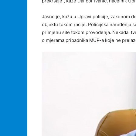
prekršaje”, kaže Dalibor Ivanić, načelnik Up
Jasno je, kažu u Upravi policije, zakonom d
objektu tokom racije. Policijska naređenja s
primjenu sile tokom provođenja. Nekada, tvrd
o mjerama pripadnika MUP-a koje ne prelaz