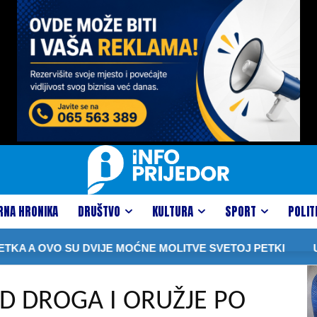
RNA HRONIKA
DRUŠTVO
KULTURA
SPORT
POLIT
A OVO SU DVIJE MOĆNE MOLITVE SVETOJ PETKI
U SUD
ND DROGA I ORUŽJE PO