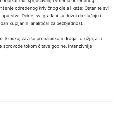
ni objekat radi sprječavanja vršenja određenog
vršenje određenog krivičnog djela i kaže: Ostanite svi
 uputstva. Dakle, svi građani su dužni da slušaju i
odan Župljanin, analitičar za bezbjednost.
i Srpskoj završe pronalaskom droga i oružja, ali i
 se sprovode tokom čitave godine, intenzivnije