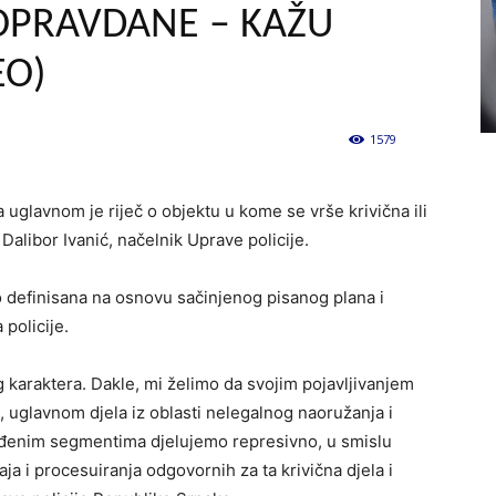
 OPRAVDANE – KAŽU
EO)
1579
0
 a uglavnom je riječ o objektu u kome se vrše krivična ili
 Dalibor Ivanić, načelnik Uprave policije.
no definisana na osnovu sačinjenog pisanog plana i
 policije.
og karaktera. Dakle, mi želimo da svojim pojavljivanjem
, uglavnom djela iz oblasti nelegalnog naoružanja i
ređenim segmentima djelujemo represivno, u smislu
ja i procesuiranja odgovornih za ta krivična djela i