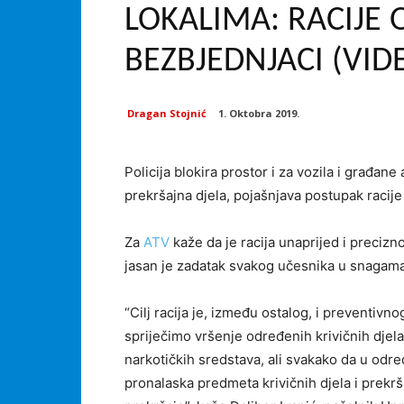
LOKALIMA: RACIJE
BEZBJEDNJACI (VID
Dragan Stojnić
1. Oktobra 2019.
Policija blokira prostor i za vozila i građane
prekršajna djela, pojašnjava postupak racije
Za
ATV
kaže da je racija unaprijed i preciz
jasan je zadatak svakog učesnika u snagama
“Cilj racija je, između ostalog, i preventivn
spriječimo vršenje određenih krivičnih djela
narkotičkih sredstava, ali svakako da u od
pronalaska predmeta krivičnih djela i prekrša