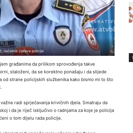
ć, načelnik Uprave policije
jem građanima da prilikom sprovođenja takve
irni, staloženi, da se korektno ponašaju i da slijede
a od strane policijskih službenika kako bismo mi to što
.
 važne radi sprječavanja krivičnih djela. Smatraju da
j i da je riječ isključivo o radnjama za koje je policija
ćeni o tom dijelu rada policije.