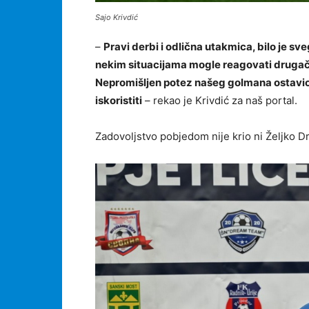
Sajo Krivdić
–
Pravi derbi i odlična utakmica, bilo je s
nekim situacijama mogle reagovati drugačij
Nepromišljen potez našeg golmana ostavio 
iskoristiti
– rekao je Krivdić za naš portal.
Zadovoljstvo pobjedom nije krio ni Željko D