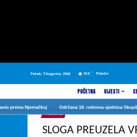
C
Petak, 7 Augusta, 2026
34.6
Prijedor
POČETNA
VIJESTI
C
emačkoj
Održana 18. redovna sjednica Skupštine grada
FUDBAL
SLOGA PREUZELA V