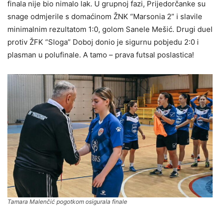
finala nije bio nimalo lak. U grupnoj fazi, Prijedorčanke su
snage odmjerile s domaćinom ŽNK “Marsonia 2” i slavile
minimalnim rezultatom 1:0, golom Sanele Mešić. Drugi duel
protiv ŽFK “Sloga” Doboj donio je sigurnu pobjedu 2:0 i
plasman u polufinale. A tamo – prava futsal poslastica!
Tamara Malenčić pogotkom osigurala finale