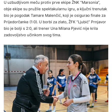
U uzbudljivom meču protiv prve ekipe ŽNK “Marsonia”,
obje ekipe su pružile spektakularnu igru, a ključni trenutak
bio je pogodak Tamare Malenčić, koji je osigurao finale za
Prijedorčanke (1:0). U borbi za zlato, ŽFK “Ljubić” Prnjavor
bio je bolji s 2:0, ali trener Una Milana Pjević nije krila
zadovoljstvo učinkom svog tima.