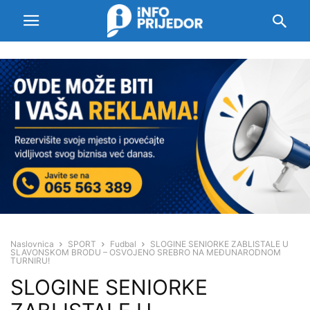
Naslovnica
SPORT
Fudbal
SLOGINE SENIORKE ZABLISTALE U
SLAVONSKOM BRODU – OSVOJENO SREBRO NA MEĐUNARODNOM
TURNIRU!
SLOGINE SENIORKE