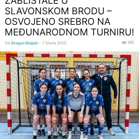
ZABLISTALE U
SLAVONSKOM BRODU –
OSVOJENO SREBRO NA
MEĐUNARODNOM TURNIRU!
682
Od
Dragan Stojnić
-
7. Marta 2025.