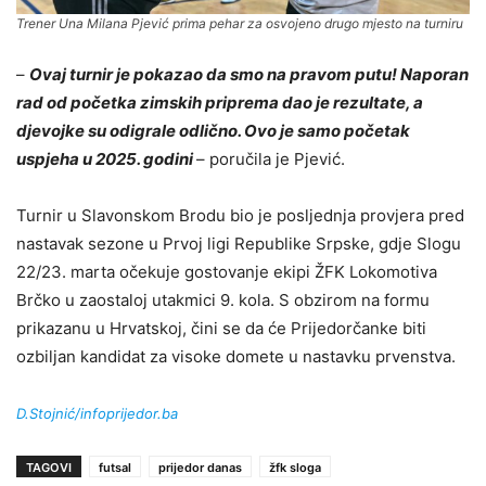
Trener Una Milana Pjević prima pehar za osvojeno drugo mjesto na turniru
–
Ovaj turnir je pokazao da smo na pravom putu! Naporan
rad od početka zimskih priprema dao je rezultate, a
djevojke su odigrale odlično. Ovo je samo početak
uspjeha u 2025. godini
– poručila je Pjević.
Turnir u Slavonskom Brodu bio je posljednja provjera pred
nastavak sezone u Prvoj ligi Republike Srpske, gdje Slogu
22/23. marta očekuje gostovanje ekipi ŽFK Lokomotiva
Brčko u zaostaloj utakmici 9. kola. S obzirom na formu
prikazanu u Hrvatskoj, čini se da će Prijedorčanke biti
ozbiljan kandidat za visoke domete u nastavku prvenstva.
D.Stojnić/infoprijedor.ba
TAGOVI
futsal
prijedor danas
žfk sloga