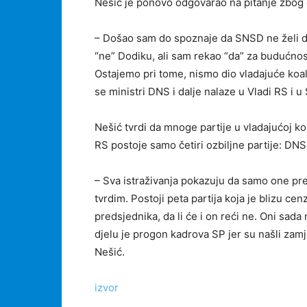
Nešić je ponovo odgovarao na pitanje zbog 
– Došao sam do spoznaje da SNSD ne želi da
“ne” Dodiku, ali sam rekao “da” za budućnost
Ostajemo pri tome, nismo dio vladajuće koali
se ministri DNS i dalje nalaze u Vladi RS i u
Nešić tvrdi da mnoge partije u vladajućoj ko
RS postoje samo četiri ozbiljne partije: DN
– Sva istraživanja pokazuju da samo one pr
tvrdim. Postoji peta partija koja je blizu cen
predsjednika, da li će i on reći ne. Oni sad
djelu je progon kadrova SP jer su našli zamje
Nešić.
izvor