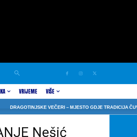
IKA
VRIJEME
VIŠE
OTINJSKE VEČERI – MJESTO GDJE TRADICIJA ČUVA SJEĆA
NJE Nešić