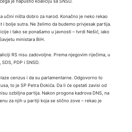
čega je napustio koaliciju sa SNSD.
 učini ništa dobro za narod. Konačno je neko rekao
 i bolje sutra. Ne želimo da budemo privjesak partija.
cije i tako se ponašamo u javnosti – tvrdi Nešić, iako
 Savjetu ministara BiH.
aliciji RS nisu zadovoljne. Prema njegovim riječima, u
S, SDS, PDP i SNSD.
elaze cenzus i da su parlamentarne. Odgovorno to
zusa, to je SP Petra Đokića. Da li će opstati zavisi od
a nisu ozbiljna partija. Nakon progona kadrova DNS, na
nu za njih u partiji koja se slično zove – rekao je