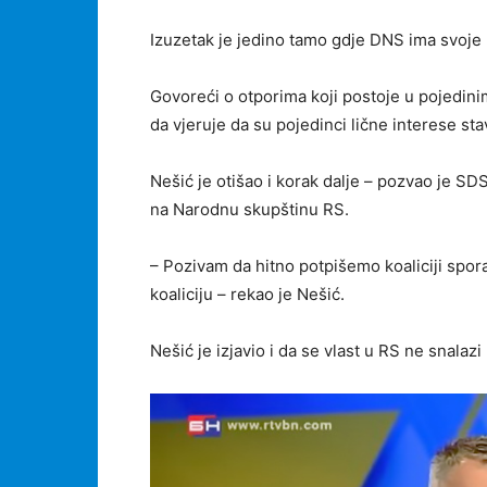
Izuzetak je jedino tamo gdje DNS ima svoje
Govoreći o otporima koji postoje u pojedin
da vjeruje da su pojedinci lične interese sta
Nešić je otišao i korak dalje – pozvao je SD
na Narodnu skupštinu RS.
– Pozivam da hitno potpišemo koaliciji spo
koaliciju – rekao je Nešić.
Nešić je izjavio i da se vlast u RS ne snalaz