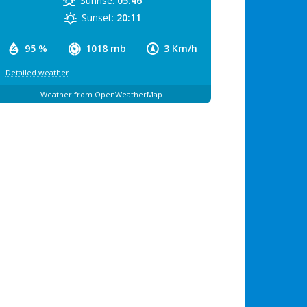
Sunrise:
05:46
Sunset:
20:11
95 %
1018 mb
3 Km/h
Detailed weather
Weather from OpenWeatherMap