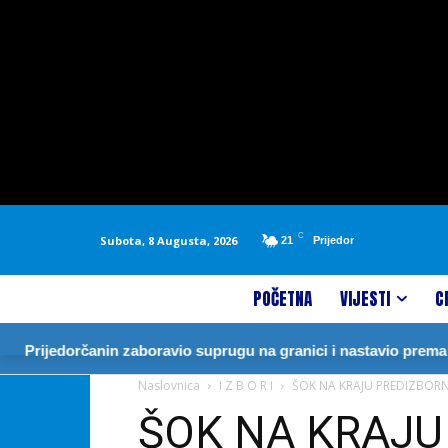
C
Subota, 8 Augusta, 2026
21
Prijedor
POČETNA
VIJESTI
C
orčanin zaboravio suprugu na granici i nastavio prema Njemačko
Naslovnica
I Z B O R I
ŠOK NA KRAJU PREDIZBORNE 
ŠOK NA KRAJU