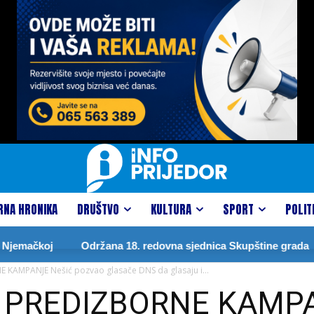
RNA HRONIKA
DRUŠTVO
KULTURA
SPORT
POLIT
j
Održana 18. redovna sjednica Skupštine grada
DRAG
KAMPANJE Nešić pozvao glasače DNS da glasaju i...
 PREDIZBORNE KAMPA