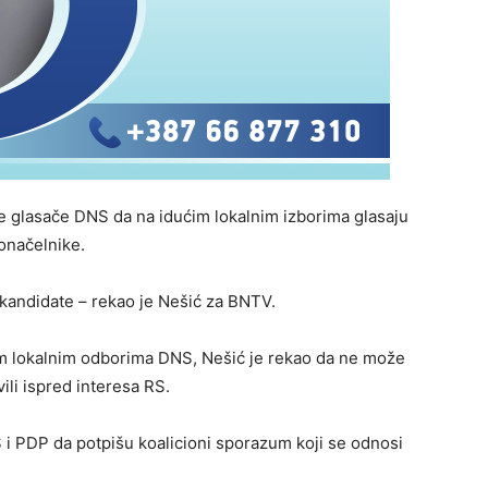
 glasače DNS da na idućim lokalnim izborima glasaju
onačelnike.
 kandidate – rekao je Nešić za BNTV.
im lokalnim odborima DNS, Nešić je rekao da ne može
vili ispred interesa RS.
S i PDP da potpišu koalicioni sporazum koji se odnosi