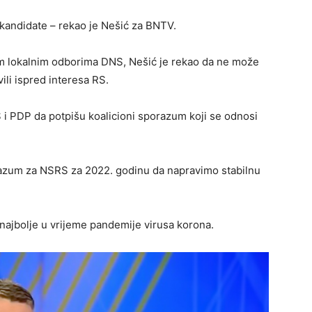
 kandidate – rekao je Nešić za BNTV.
im lokalnim odborima DNS, Nešić je rekao da ne može
vili ispred interesa RS.
S i PDP da potpišu koalicioni sporazum koji se odnosi
razum za NSRS za 2022. godinu da napravimo stabilnu
i najbolje u vrijeme pandemije virusa korona.