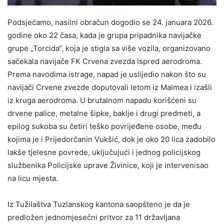
Podsjećamo, nasilni obračun dogodio se 24. januara 2026.
godine oko 22 časa, kada je grupa pripadnika navijačke
grupe „Torcida“, koja je stigla sa više vozila, organizovano
sačekala navijače FK Crvena zvezda ispred aerodroma.
Prema navodima istrage, napad je uslijedio nakon što su
navijači Crvene zvezde doputovali letom iz Malmea i izašli
iz kruga aerodroma. U brutalnom napadu korišćeni su
drvene palice, metalne šipke, baklje i drugi predmeti, a
epilog sukoba su četiri teško povrijeđene osobe, među
kojima je i Prijedorčanin Vukšić, dok je oko 20 lica zadobilo
lakše tjelesne povrede, uključujući i jednog policijskog
službenika Policijske uprave Živinice, koji je intervenisao
na licu mjesta.
Iz Tužilaštva Tuzlanskog kantona saopšteno je da je
predložen jednomjesečni pritvor za 11 državljana