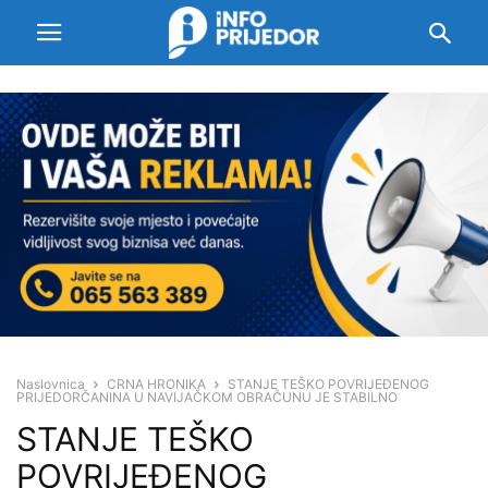
Naslovnica
CRNA HRONIKA
STANJE TEŠKO POVRIJEĐENOG
PRIJEDORČANINА U NAVIJAČKOM OBRAČUNU JE STABILNO
STANJE TEŠKO
POVRIJEĐENOG