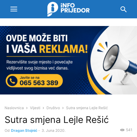
Naslovnica
Vijesti
Društvo
Sutra smjena Lejle Rešić
Sutra smjena Lejle Rešić
541
Od
Dragan Stojnić
-
3. Juna 2020.