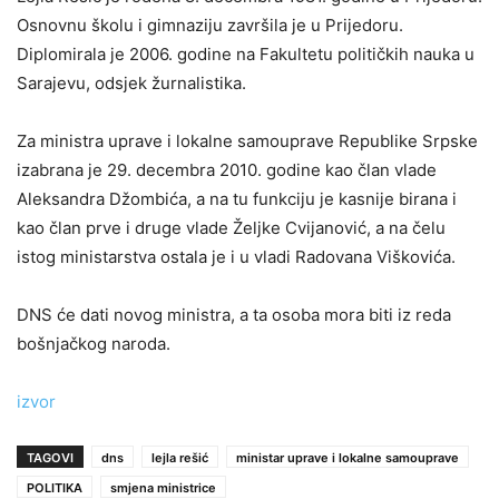
Osnovnu školu i gimnaziju završila je u Prijedoru.
Diplomirala je 2006. godine na Fakultetu političkih nauka u
Sarajevu, odsjek žurnalistika.
Za ministra uprave i lokalne samouprave Republike Srpske
izabrana je 29. decembra 2010. godine kao član vlade
Aleksandra Džombića, a na tu funkciju je kasnije birana i
kao član prve i druge vlade Željke Cvijanović, a na čelu
istog ministarstva ostala je i u vladi Radovana Viškovića.
DNS će dati novog ministra, a ta osoba mora biti iz reda
bošnjačkog naroda.
izvor
TAGOVI
dns
lejla rešić
ministar uprave i lokalne samouprave
POLITIKA
smjena ministrice