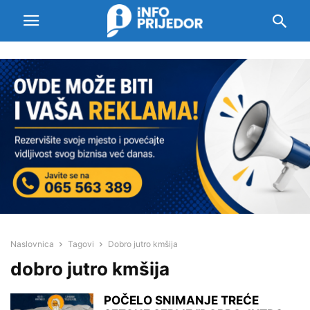
Naslovnica
Tagovi
Dobro jutro kmšija
dobro jutro kmšija
POČELO SNIMANJE TREĆE