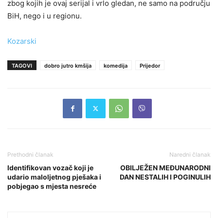
zbog kojih je ovaj serijal i vrlo gledan, ne samo na području
BiH, nego i u regionu.
Kozarski
TAGOVI
dobro jutro kmšija
komedija
Prijedor
Prethodni članak
Naredni članak
Identifikovan vozač koji je
OBILJEŽEN MEĐUNARODNI
udario maloljetnog pješaka i
DAN NESTALIH I POGINULIH
pobjegao s mjesta nesreće