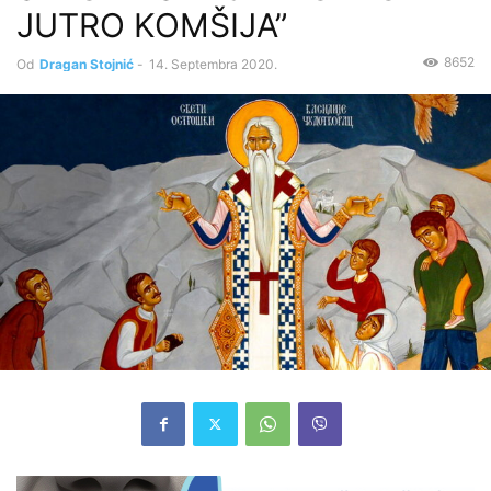
JUTRO KOMŠIJA”
8652
Od
Dragan Stojnić
-
14. Septembra 2020.