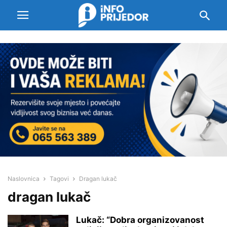
Naslovnica
Tagovi
Dragan lukač
dragan lukač
Lukač: “Dobra organizovanost