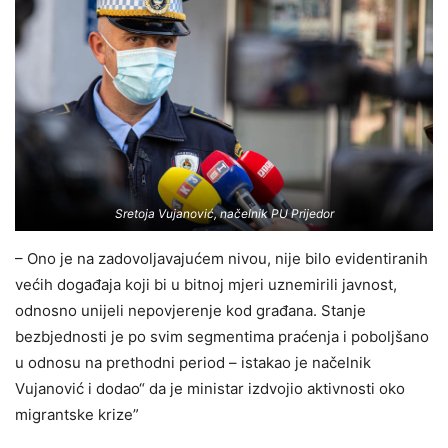
Sretoja Vujanović, načelnik PU Prijedor
– Ono je na zadovoljavajućem nivou, nije bilo evidentiranih
većih događaja koji bi u bitnoj mjeri uznemirili javnost,
odnosno unijeli nepovjerenje kod građana. Stanje
bezbjednosti je po svim segmentima praćenja i poboljšano
u odnosu na prethodni period – istakao je načelnik
Vujanović i dodao“ da je ministar izdvojio aktivnosti oko
migrantske krize”