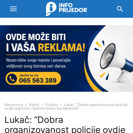
Naslovnica
Vijesti
Društvo
Lukač: “Dobra organizovanost policije
ovdje doprinosi i dobrom stanju bezbjednosti”
Lukač: “Dobra
organizovanost policije ovdje