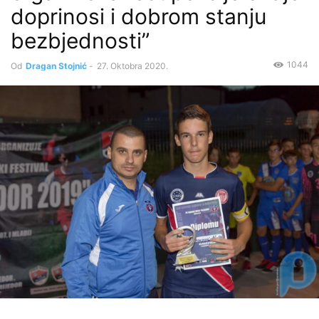
doprinosi i dobrom stanju
bezbjednosti”
1044
Od
Dragan Stojnić
-
27. Oktobra 2020.