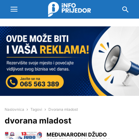
Naslovnica
Tagovi
Dvorana mladost
dvorana mladost
MEĐUNARODNI DŽUDO