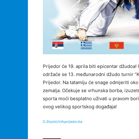
Prijedor će 19. aprila biti epicentar džudoa
održaće se 13. međunarodni džudo turnir “K
Prijedor. Na tatamiju će snage odmjeriti oko
zemalja. Očekuje se vrhunska borba, izuzetna
sporta moći besplatno uživati u pravom bori
ovog velikog sportskog događaja!
D.Stojnić/infoprijedor.ba