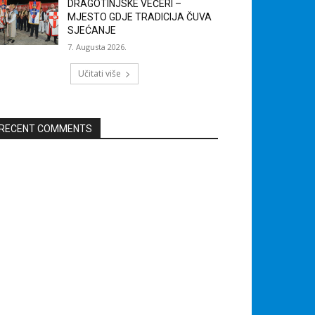
DRAGOTINJSKE VEČERI –
MJESTO GDJE TRADICIJA ČUVA
SJEĆANJE
7. Augusta 2026.
Učitati više
RECENT COMMENTS