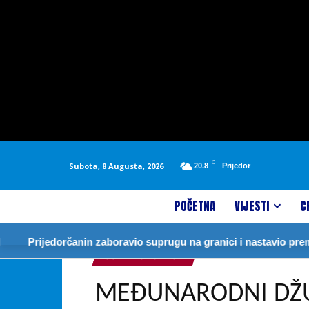
C
Subota, 8 Augusta, 2026
20.8
Prijedor
POČETNA
VIJESTI
C
Prijedorčanin zaboravio suprugu na granici i nastavio prema N
OSTALI SPORTOVI
MEĐUNARODNI DŽU