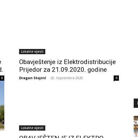
Lokalne vijesti
e
Obavještenje iz Elektrodistribucije
d.
Prijedor za 21.09.2020. godine
Dragan Stojnić
-
20. Septembra 2020.
0
0
Lokalne vijesti