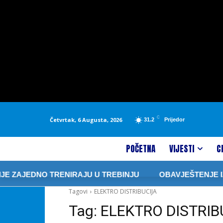
C
Četvrtak, 6 Augusta, 2026
31.2
Prijedor
POČETNA
VIJESTI
C
E ZAJEDNO TRENIRAJU U TREBINJU
OBAVJEŠTENJE IZ “
Tagovi
ELEKTRO DISTRIBUCIJA
Tag:
ELEKTRO DISTRIB