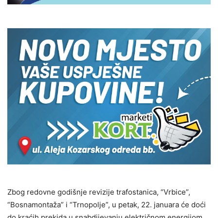
Zbog redovne godišnje revizije trafostanica, “Vrbice”,
“Bosnamontaža” i “Trnopolje”, u petak, 22. januara će doći
do kraćih prekida u snabdijevanju električnom energijom.