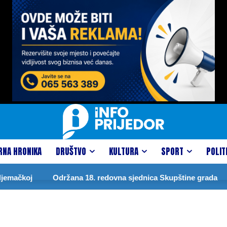
RNA HRONIKA
DRUŠTVO
KULTURA
SPORT
POLIT
emačkoj
Održana 18. redovna sjednica Skupštine grada