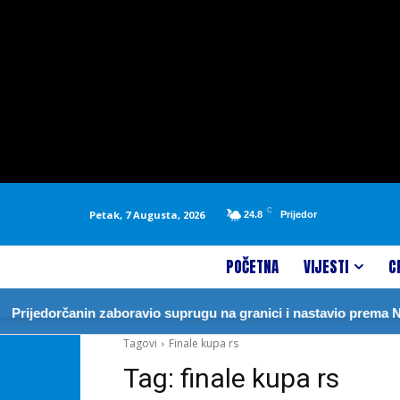
C
Petak, 7 Augusta, 2026
24.8
Prijedor
POČETNA
VIJESTI
C
Prijedorčanin zaboravio suprugu na granici i nastavio prema Nj
Tagovi
Finale kupa rs
Tag:
finale kupa rs