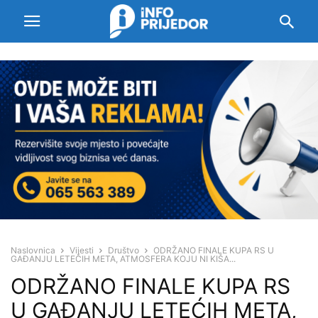
Naslovnica
Vijesti
Društvo
ODRŽANO FINALE KUPA RS U
GAĐANJU LETEĆIH META, ATMOSFERA KOJU NI KIŠA...
ODRŽANO FINALE KUPA RS
U GAĐANJU LETEĆIH META,