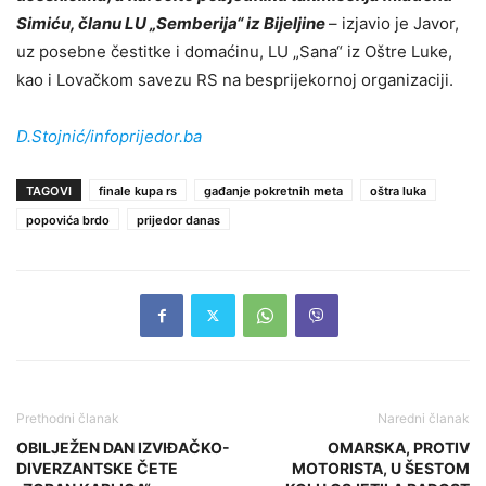
Simiću, članu LU „Semberija“ iz Bijeljine
– izjavio je Javor,
uz posebne čestitke i domaćinu, LU „Sana“ iz Oštre Luke,
kao i Lovačkom savezu RS na besprijekornoj organizaciji.
D.Stojnić/infoprijedor.ba
TAGOVI
finale kupa rs
gađanje pokretnih meta
oštra luka
popovića brdo
prijedor danas
Prethodni članak
Naredni članak
OBILJEŽEN DAN IZVIĐAČKO-
OMARSKA, PROTIV
DIVERZANTSKE ČETE
MOTORISTA, U ŠESTOM