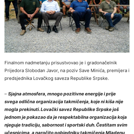
Finalnom nadmetanju prisustvovao je i gradonačelnik
Prijedora Slobodan Javor, na poziv Save Minića, premijera i
predsjednika Lovačkog saveza Republike Srpske.
–
Sjajna atmosfera, mnogo pozitivne energije i prije
svega odlična organizacija takmičenja, koje ni kiša nije
mogla prekinuti. Lovački savez Republike Srpske još
jednom je pokazao da je respektabilna organizacija koja
njeguje tradiciju, sabornost i sportski duh. Čestitam svim
učesnicima, a naročito pobjedniku takmičenja Mladenu