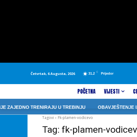
C
Četvrtak, 6 Augusta, 2026
31.2
Prijedor
POČETNA
VIJESTI
C
E ZAJEDNO TRENIRAJU U TREBINJU
OBAVJEŠTENJE IZ “
Tagovi
Fk-plamen-vodicevo
Tag:
fk-plamen-vodice