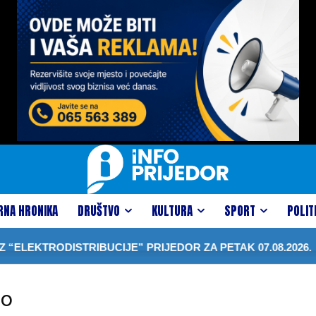
RNA HRONIKA
DRUŠTVO
KULTURA
SPORT
POLIT
ELEKTRODISTRIBUCIJE” PRIJEDOR ZA PETAK 07.08.2026.
vo