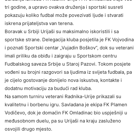
tri godine, a upravo ovakva druženja i sportski susreti
pokazuju koliko fudbal može povezivati ljude i stvarati
iskrena prijateljstva van terena.
Boravak u Srbiji Urijaši su maksimalno iskoristili i sa
sportske strane. Delegacija kluba posjetila je FK Vojvodina
i poznati Sportski centar „Vujadin Boškov“, dok su veterani
imali priliku da obiđu i zaigraju u Sportskom centru
Fudbalskog saveza Srbije u Staroj Pazovi. Tokom posjete
vođeni su brojni razgovori sa ljudima iz svijeta fudbala, pa
je cijelo gostovanje donijelo nova iskustva, kontakte i
dodatnu motivaciju za budući rad kluba.
Na samom turniru veterani Radnika-Urije prikazali su
kvalitetnu i borbenu igru. Savladana je ekipa FK Plamen
Vodičevo, dok je domaćin FK Omladinac bio uspješniji u
međusobnom duelu, pa su Urijaši na kraju zasluženo
osvojili drugo mjesto.