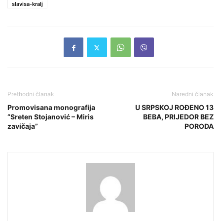
slavisa-kralj
Prethodni članak
Naredni članak
Promovisana monografija
U SRPSKOJ ROĐENO 13
“Sreten Stojanović – Miris
BEBA, PRIJEDOR BEZ
zavičaja”
PORODA