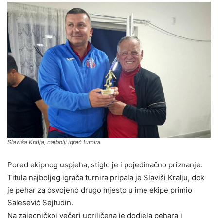
Slaviša Kralja, najbolji igrač turnira
Pored ekipnog uspjeha, stiglo je i pojedinačno priznanje.
Titula najboljeg igrača turnira pripala je Slaviši Kralju, dok
je pehar za osvojeno drugo mjesto u ime ekipe primio
Salesević Sejfudin.
Na zajedničkoj večeri upriličena je dodjela pehara i