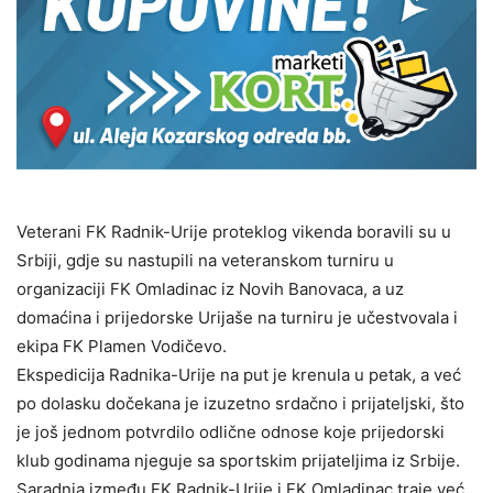
Veterani FK Radnik-Urije proteklog vikenda boravili su u
Srbiji, gdje su nastupili na veteranskom turniru u
organizaciji FK Omladinac iz Novih Banovaca, a uz
domaćina i prijedorske Urijaše na turniru je učestvovala i
ekipa FK Plamen Vodičevo.
Ekspedicija Radnika-Urije na put je krenula u petak, a već
po dolasku dočekana je izuzetno srdačno i prijateljski, što
je još jednom potvrdilo odlične odnose koje prijedorski
klub godinama njeguje sa sportskim prijateljima iz Srbije.
Saradnja između FK Radnik-Urije i FK Omladinac traje već