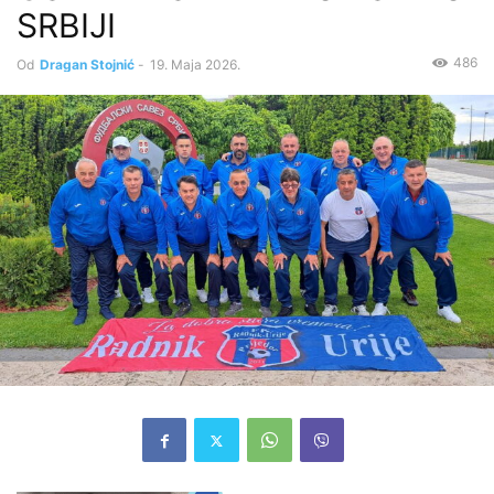
SRBIJI
486
Od
Dragan Stojnić
-
19. Maja 2026.