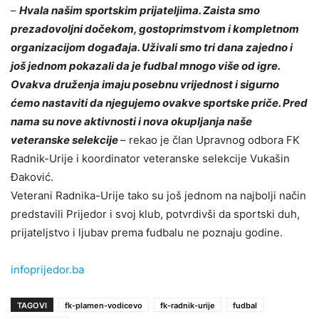
–
Hvala našim sportskim prijateljima. Zaista smo
prezadovoljni dočekom, gostoprimstvom i kompletnom
organizacijom događaja. Uživali smo tri dana zajedno i
još jednom pokazali da je fudbal mnogo više od igre.
Ovakva druženja imaju posebnu vrijednost i sigurno
ćemo nastaviti da njegujemo ovakve sportske priče. Pred
nama su nove aktivnosti i nova okupljanja naše
veteranske selekcije
– rekao je član Upravnog odbora FK
Radnik-Urije i koordinator veteranske selekcije Vukašin
Đaković.
Veterani Radnika-Urije tako su još jednom na najbolji način
predstavili Prijedor i svoj klub, potvrdivši da sportski duh,
prijateljstvo i ljubav prema fudbalu ne poznaju godine.
infoprijedor.ba
TAGOVI
fk-plamen-vodicevo
fk-radnik-urije
fudbal