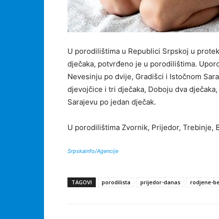
U porodilištima u Republici Srpskoj u prote
dječaka, potvrđeno je u porodilištima. Upor
Nevesinju po dvije, Gradišci i Istočnom Sara
djevojčice i tri dječaka, Doboju dva dječaka,
Sarajevu po jedan dječak.
U porodilištima Zvornik, Prijedor, Trebinje, B
Srpskainfo/Agencije
TAGOVI
porodilista
prijedor-danas
rodjene-b