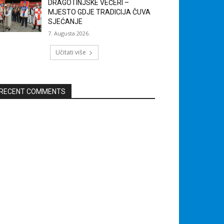
DRAGOTINJSKE VEČERI –
MJESTO GDJE TRADICIJA ČUVA
SJEĆANJE
7. Augusta 2026.
Učitati više
RECENT COMMENTS