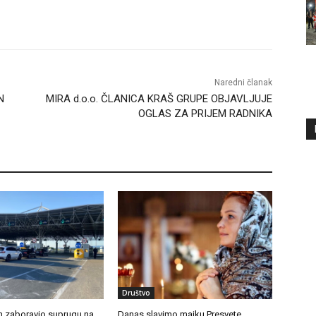
Naredni članak
N
MIRA d.o.o. ČLANICA KRAŠ GRUPE OBJAVLJUJE
OGLAS ZA PRIJEM RADNIKA
Društvo
in zaboravio suprugu na
Danas slavimo majku Presvete