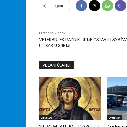
Dijeliti
Prethodni članak
VETERANI FK RADNIK-URIJE OSTAVILI SNAŽA
UTISAK U SRBIJI
VEZANI ČLANCI
Društvo
Društvo
SUTRA SVETA PETKA – EVO KOJI SU
Prijedorčan