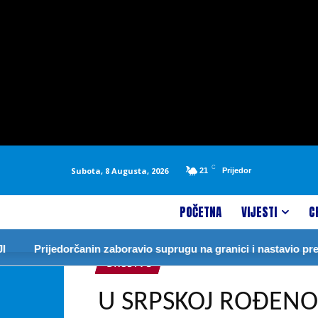
C
Subota, 8 Augusta, 2026
21
Prijedor
POČETNA
VIJESTI
C
Prijedorčanin zaboravio suprugu na granici i nastavio prema 
DRUŠTVO
U SRPSKOJ ROĐENO 