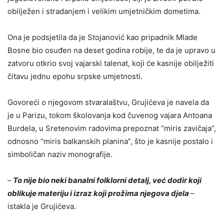
obilježen i stradanjem i velikim umjetničkim dometima.
Ona je podsjetila da je Stojanović kao pripadnik Mlade
Bosne bio osuđen na deset godina robije, te da je upravo u
zatvoru otkrio svoj vajarski talenat, koji će kasnije obilježiti
čitavu jednu epohu srpske umjetnosti.
Govoreći o njegovom stvaralaštvu, Grujićeva je navela da
je u Parizu, tokom školovanja kod čuvenog vajara Antoana
Burdela, u Sretenovim radovima prepoznat “miris zavičaja”,
odnosno “miris balkanskih planina”, što je kasnije postalo i
simboličan naziv monografije.
–
To nije bio neki banalni folklorni detalj, već dodir koji
oblikuje materiju i izraz koji prožima njegova djela
–
istakla je Grujićeva.