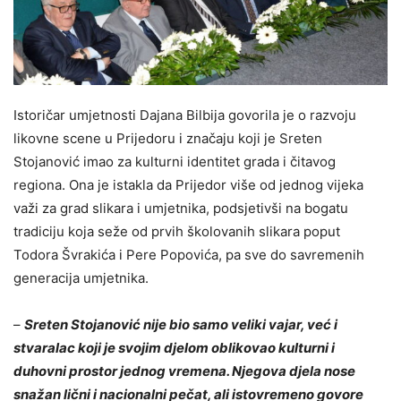
Istoričar umjetnosti Dajana Bilbija govorila je o razvoju
likovne scene u Prijedoru i značaju koji je Sreten
Stojanović imao za kulturni identitet grada i čitavog
regiona. Ona je istakla da Prijedor više od jednog vijeka
važi za grad slikara i umjetnika, podsjetivši na bogatu
tradiciju koja seže od prvih školovanih slikara poput
Todora Švrakića i Pere Popovića, pa sve do savremenih
generacija umjetnika.
–
Sreten Stojanović nije bio samo veliki vajar, već i
stvaralac koji je svojim djelom oblikovao kulturni i
duhovni prostor jednog vremena. Njegova djela nose
snažan lični i nacionalni pečat, ali istovremeno govore