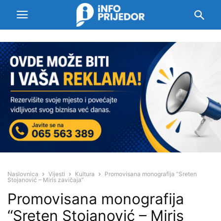
Naslovnica
Vijesti
Kultura
Promovisana monografija “Sreten
Stojanović – Miris zavičaja”
Promovisana monografija
“Sreten Stojanović – Miris