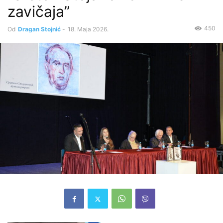
zavičaja”
450
Od
Dragan Stojnić
-
18. Maja 2026.