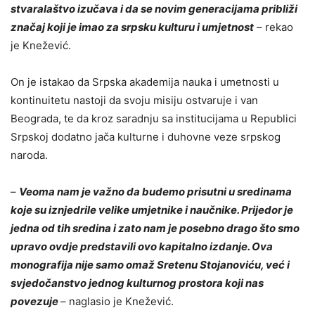
stvaralaštvo izučava i da se novim generacijama približi
značaj koji je imao za srpsku kulturu i umjetnost
– rekao
je Knežević.
On je istakao da Srpska akademija nauka i umetnosti u
kontinuitetu nastoji da svoju misiju ostvaruje i van
Beograda, te da kroz saradnju sa institucijama u Republici
Srpskoj dodatno jača kulturne i duhovne veze srpskog
naroda.
–
Veoma nam je važno da budemo prisutni u sredinama
koje su iznjedrile velike umjetnike i naučnike. Prijedor je
jedna od tih sredina i zato nam je posebno drago što smo
upravo ovdje predstavili ovo kapitalno izdanje. Ova
monografija nije samo omaž Sretenu Stojanoviću, već i
svjedočanstvo jednog kulturnog prostora koji nas
povezuje
– naglasio je Knežević.