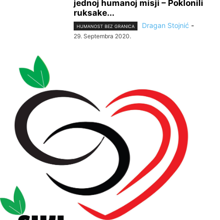
jednoj humanoj misji – Poklonili
ruksake...
Dragan Stojnić
-
HUMANOST BEZ GRANICA
29. Septembra 2020.