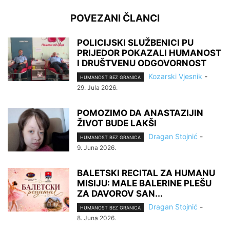
POVEZANI ČLANCI
POLICIJSKI SLUŽBENICI PU
PRIJEDOR POKAZALI HUMANOST
I DRUŠTVENU ODGOVORNOST
Kozarski Vjesnik
-
HUMANOST BEZ GRANICA
29. Jula 2026.
POMOZIMO DA ANASTAZIJIN
ŽIVOT BUDE LAKŠI
Dragan Stojnić
-
HUMANOST BEZ GRANICA
9. Juna 2026.
BALETSKI RECITAL ZA HUMANU
MISIJU: MALE BALERINE PLEŠU
ZA DAVOROV SAN...
Dragan Stojnić
-
HUMANOST BEZ GRANICA
8. Juna 2026.