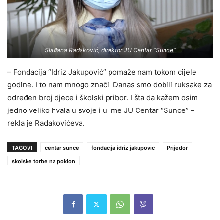
Slađana Radaković, direktor JU Centar “Sunce”
– Fondacija “Idriz Jakupović” pomaže nam tokom cijele
godine. I to nam mnogo znači. Danas smo dobili ruksake za
određen broj djece i školski pribor. I šta da kažem osim
jedno veliko hvala u svoje i u ime JU Centar “Sunce” –
rekla je Radakovićeva.
TAGOVI
centar sunce
fondacija idriz jakupovic
Prijedor
skolske torbe na poklon