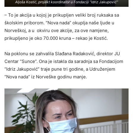
Aljoša Kostić, projekt koordinator u Fondaciji “Idriz Jakupović”
– To je akcija u kojoj je prikupljen veliki broj ruksaka sa
školskim priborom. “Nova nada” okuplja naše ljude u
Norveškoj, a u okviru ove akcije, za ove namjene,
prikupljeno je oko 70.000 kruna – rekao je Kostić.
Na poklonu se zahvalila Slađana Radaković, direktor JU
Centar “Sunce”. Ona je istakla da saradnja sa Fondacijom
“Idriz Jakupović” traje pune tri godine, a Udruženjem
“Nova nada” iz Norveške godinu manje.