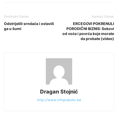
Prethodni članak
Naredni članak
Odstrijelili srndaća i ostavili
ERCEGOVI POKRENULI
ga u šumi
PORODIČNI BIZNIS: Sokovi
od voća i povrća koje morate
da probate (video)
Dragan Stojnić
http://www.infoprijedor.ba