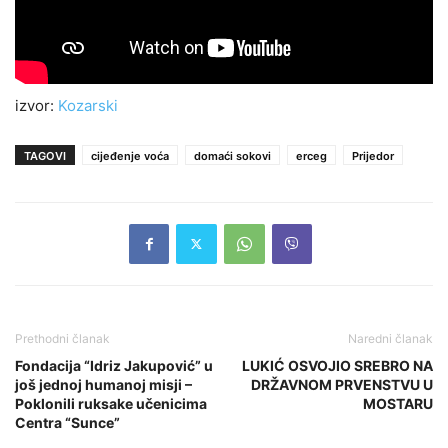
izvor:
Kozarski
TAGOVI
cijeđenje voća
domaći sokovi
erceg
Prijedor
Prethodni članak
Naredni članak
Fondacija “Idriz Jakupović” u
LUKIĆ OSVOJIO SREBRO NA
još jednoj humanoj misji –
DRŽAVNOM PRVENSTVU U
Poklonili ruksake učenicima
MOSTARU
Centra “Sunce”