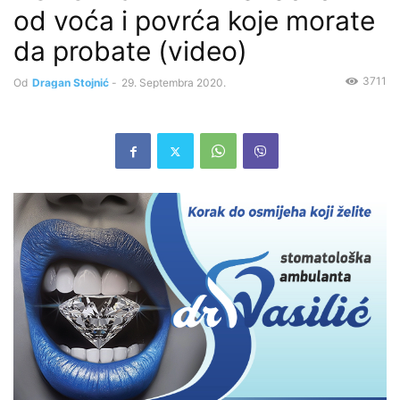
od voća i povrća koje morate
da probate (video)
3711
Od
Dragan Stojnić
-
29. Septembra 2020.