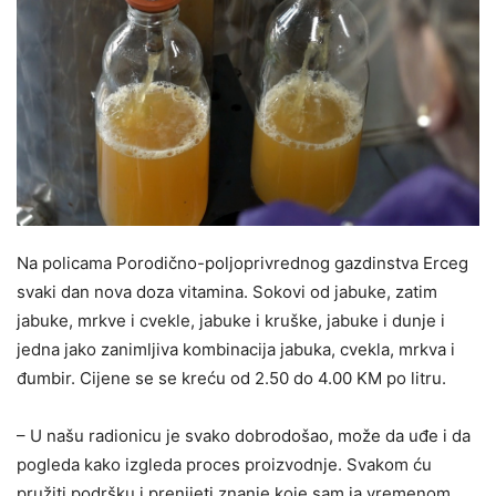
Na policama Porodično-poljoprivrednog gazdinstva Erceg
svaki dan nova doza vitamina. Sokovi od jabuke, zatim
jabuke, mrkve i cvekle, jabuke i kruške, jabuke i dunje i
jedna jako zanimljiva kombinacija jabuka, cvekla, mrkva i
đumbir. Cijene se se kreću od 2.50 do 4.00 KM po litru.
– U našu radionicu je svako dobrodošao, može da uđe i da
pogleda kako izgleda proces proizvodnje. Svakom ću
pružiti podršku i prenijeti znanje koje sam ja vremenom