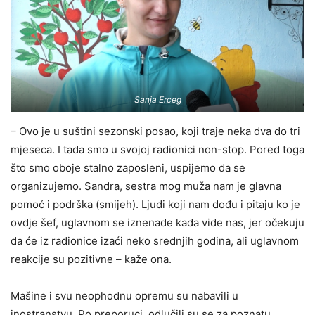
Sanja Erceg
– Ovo je u suštini sezonski posao, koji traje neka dva do tri
mjeseca. I tada smo u svojoj radionici non-stop. Pored toga
što smo oboje stalno zaposleni, uspijemo da se
organizujemo. Sandra, sestra mog muža nam je glavna
pomoć i podrška (smijeh). Ljudi koji nam dođu i pitaju ko je
ovdje šef, uglavnom se iznenade kada vide nas, jer očekuju
da će iz radionice izaći neko srednjih godina, ali uglavnom
reakcije su pozitivne – kaže ona.
Mašine i svu neophodnu opremu su nabavili u
inostranstvu. Po preporuci, odlučili su se za poznatu