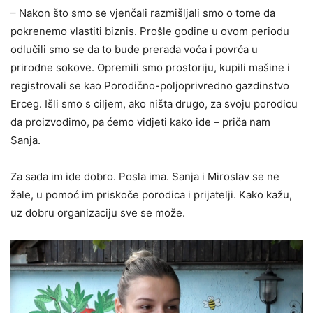
– Nakon što smo se vjenčali razmišljali smo o tome da
pokrenemo vlastiti biznis. Prošle godine u ovom periodu
odlučili smo se da to bude prerada voća i povrća u
prirodne sokove. Opremili smo prostoriju, kupili mašine i
registrovali se kao Porodično-poljoprivredno gazdinstvo
Erceg. Išli smo s ciljem, ako ništa drugo, za svoju porodicu
da proizvodimo, pa ćemo vidjeti kako ide – priča nam
Sanja.
Za sada im ide dobro. Posla ima. Sanja i Miroslav se ne
žale, u pomoć im priskoče porodica i prijatelji. Kako kažu,
uz dobru organizaciju sve se može.